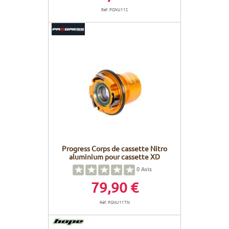
Réf. PGNU11S
Progress Corps de cassette Nitro
aluminium pour cassette XD
0
Avis
79,90 €
Réf. PGNU11TN