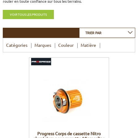
rouler en toute confiance sur tous les terrains.
CADRES
ECRANS
SOINS DU CORPS
AUTOCOLLANTS
VOIR TOUS LES PRODUITS
BATTERIES
ETUDE POSTURALE
GOODIES
TRIER PAR
CADRES E-BIKE
SUPPORTS
Catégories
Marques
Couleur
Matière
MOTEURS
COMMANDES DÉPORTÉES
CABLES ÉLECTRIQUES
Progress Corps de cassette Nitro