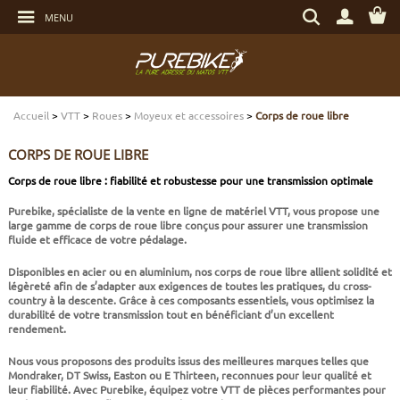
Aller
Rechercher
au
MENU
un
contenu
produit,
Aller
une
au
marque...
menu
Aller
TRANSMISSION
TRANSMISSION
TRANSMISSION
TRANSMISSION
CASQUES
ENTRETIEN
CHÈQUES CADEAUX
à
la
recherche
Accueil
>
VTT
>
Roues
>
Moyeux et accessoires
>
Corps de roue libre
FREINAGE
FREINAGE
FREINAGE
SUSPENSIONS
PROTECTIONS
OUTILLAGE
ECLAIRAGE - SECURITÉ
CORPS DE ROUE LIBRE
SUSPENSIONS
ROUES
PNEUS ET CHAMBRES
FREINAGE E-BIKE
VÊTEMENTS TECHNIQUES
ROULEMENTS VÉLO
ELECTRONIQUE
Corps de roue libre : fiabilité et robustesse pour une transmission optimale
Purebike, spécialiste de la vente en ligne de matériel VTT, vous propose une
ROUES
PNEUS ET CHAMBRES
PÉRIPHÉRIQUES
ROUES E-BIKE
CHAUSSURES
SERVICES
MULTIMÉDIAS
large gamme de corps de roue libre conçus pour assurer une transmission
fluide et efficace de votre pédalage.
PNEUS ET CHAMBRES
PÉRIPHÉRIQUES
PNEUS ET CHAMBRES E-BIKE
VÊTEMENTS SPORTSWEAR
VISSERIE
PROTECTIONS
Disponibles en acier ou en aluminium, nos corps de roue libre allient solidité et
légèreté afin de s’adapter aux exigences de toutes les pratiques, du cross-
country à la descente. Grâce à ces composants essentiels, vous optimisez la
PIÈCES VTT ET PÉRIPHÉRIQUES
VÉLOS COMPLETS
VÉLOS ELECTRIQUES
BAGAGERIE
TRANSPORT
durabilité de votre transmission tout en bénéficiant d’un excellent
rendement.
VÉLOS COMPLETS
CAPTEURS E-BIKE
NUTRITION
BIDONS - PORTE BIDONS
Nous vous proposons des produits issus des meilleures marques telles que
Mondraker, DT Swiss, Easton ou E Thirteen, reconnues pour leur qualité et
leur fiabilité. Avec Purebike, équipez votre VTT de pièces performantes pour