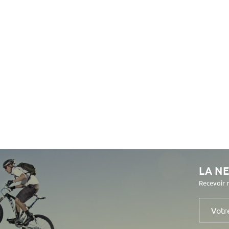
LA N
Recevoir 
Votre
e-
mail