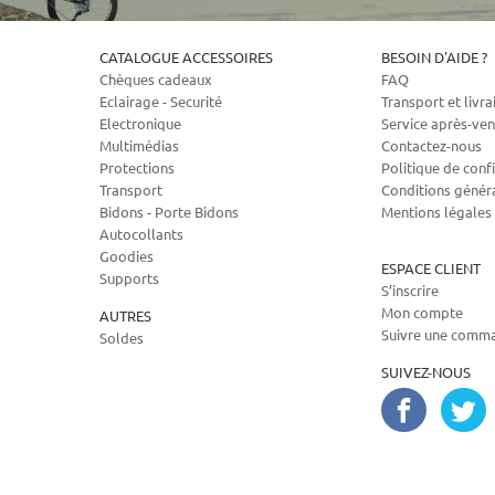
CATALOGUE ACCESSOIRES
BESOIN D'AIDE ?
Chèques cadeaux
FAQ
Eclairage - Securité
Transport et livra
Electronique
Service après-ven
Multimédias
Contactez-nous
Protections
Politique de confi
Transport
Conditions génér
Bidons - Porte Bidons
Mentions légales
Autocollants
Goodies
ESPACE CLIENT
Supports
S’inscrire
Mon compte
AUTRES
Suivre une comm
Soldes
SUIVEZ-NOUS