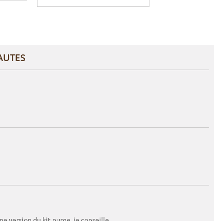
AUTES
e version du kit purge, je conseille