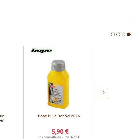
Produit
suivant
our
Hope Huile Dot 5.1 2026
Hope Entonnoi
ner
pour Easy Ble
5,90 €
17,9
Prix conseillé en 2026 : 6,60 €
Prix conseillé en 