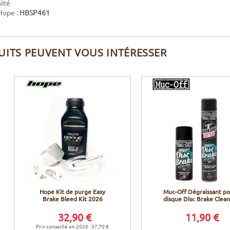
nité
Hope :
HBSP461
UITS PEUVENT VOUS INTÉRESSER
Hope Kit de purge Easy
Muc-Off Dégraissant p
Brake Bleed Kit 2026
disque Disc Brake Clea
32,90 €
11,90 €
Prix conseillé en 2026 : 37,70 €