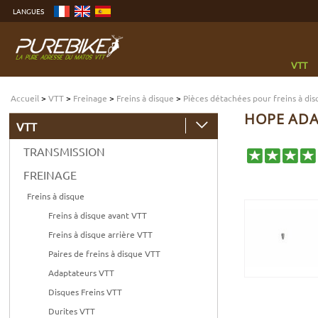
Aller
LANGUES
au
contenu
Aller
au
menu
Aller
à
VTT
la
recherche
Accueil
>
VTT
>
Freinage
>
Freins à disque
>
Pièces détachées pour freins à di
HOPE ADA
VTT
TRANSMISSION
FREINAGE
Freins à disque
Freins à disque avant VTT
Freins à disque arrière VTT
Paires de freins à disque VTT
Adaptateurs VTT
Disques Freins VTT
Durites VTT