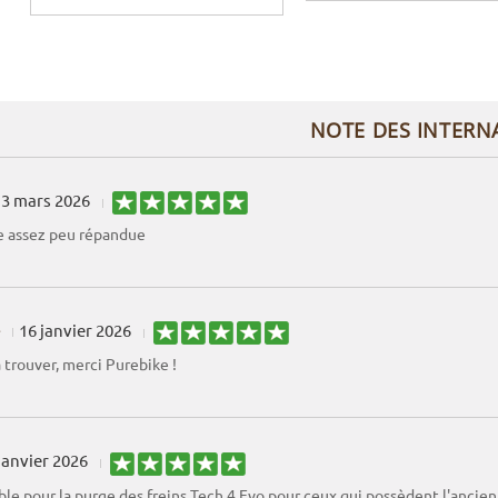
NOTE DES INTERN
3 mars 2026
 assez peu répandue
16 janvier 2026
à trouver, merci Purebike !
janvier 2026
le pour la purge des freins Tech 4 Evo pour ceux qui possèdent l'ancienn