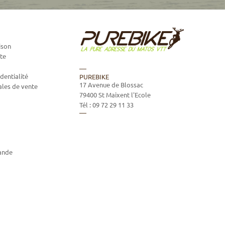
ison
te
dentialité
PUREBIKE
17 Avenue de Blossac
ales de vente
79400
St Maixent l'Ecole
Tél :
09 72 29 11 33
ande