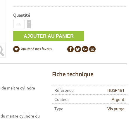
Quantité
Quantité
+
-
Ajouter à mes favoris
Fiche technique
e de maître cylindre
Référence
HBSP461
Couleur
Argent
Type
Vis purge
e du maitre cylindre du