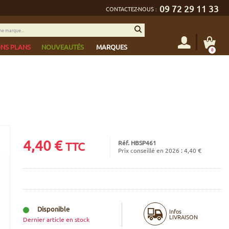
09 72 29 11 33
CONTACTEZ-NOUS :
NS PLANS
NOUVEAUTÉS
MARQUES
0
4,40
€
Réf. HBSP461
TTC
Prix conseillé en 2026 : 4,40 €
Disponible
Infos
LIVRAISON
Dernier article en stock