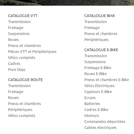
CATALOGUE VTT
CATALOGUE BMX
Transmission
Transmission
Freinage
Freinage
Suspensions
Pneus et chambres
Roues
Périphériques
Pneus et chambres
CATALOGUE E-BIKE
Pièces VTT et Périphériques
Transmission
Vélos complets
Suspensions
Cadres
Freinage E-Bike
Pure Days
Roues E-Bike
CATALOGUE ROUTE
Pneus et chambres E-Bike
Transmission
Vélos Electriques
Freinage
Capteurs E-Bike
Roues
Ecrans
Pneus et chambres
Batteries
Périphériques
Cadres E-Bike
Vélos complets
Moteurs
Commandes déportées
Cables électriques