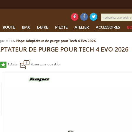
Rechercher
un
produit,
ROUTE
BMX
E-BIKE
PILOTE
ATELIER
ACCESSOIRES
BO
une
marque...
sque VTT
>
Hope Adaptateur de purge pour Tech 4 Evo 2026
PTATEUR DE PURGE POUR TECH 4 EVO 2026
1
Avis
Poser une question