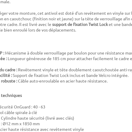
imale.
ger votre monture, cet antivol est doté d'un revêtement en vinyle sur l
 en caoutchouc (finition noir et jaune) sur la tête de verrouillage afin d
tre cadre. Il est livré avec le
support de fixation Twist Lock
et une bande
le bien enroulé lors de vos déplacements.
P :
Mécanisme à double verrouillage par boulon pour une résistance maxi
ée :
Longueur généreuse de 185 cm pour attacher facilement le cadre et
du cadre :
Revêtement vinyle et tête doublement caoutchoutée anti-ra
cilité :
Support de fixation Twist Lock inclus et bande Velcro intégrée.
robuste :
Câble auto-enroulable en acier haute résistance.
s techniques
écurité OnGuard : 40 - 63
ol câble spirale à clé
Cylindre haute sécurité (livré avec clés)
 : Ø12 mm x 1850 mm
Acier haute résistance avec revêtement vinyle