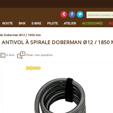
Rechercher
un
produit,
ROUTE
BMX
E-BIKE
PILOTE
ATELIER
ACCESSOIRES
BO
une
marque...
rale Doberman Ø12 / 1850 mm
ANTIVOL À SPIRALE DOBERMAN Ø12 / 1850
0
Avis
Poser une question