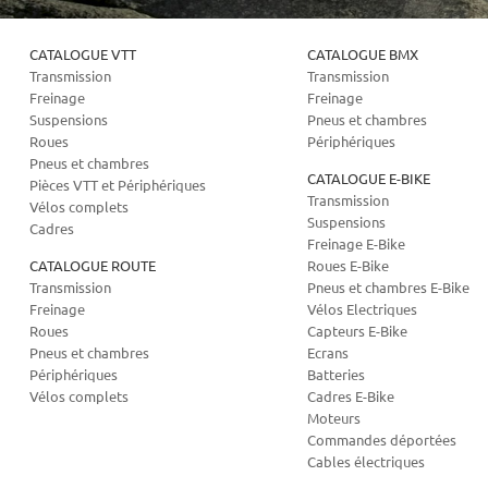
CATALOGUE VTT
CATALOGUE BMX
Transmission
Transmission
Freinage
Freinage
Suspensions
Pneus et chambres
Roues
Périphériques
Pneus et chambres
CATALOGUE E-BIKE
Pièces VTT et Périphériques
Transmission
Vélos complets
Suspensions
Cadres
Freinage E-Bike
CATALOGUE ROUTE
Roues E-Bike
Transmission
Pneus et chambres E-Bike
Freinage
Vélos Electriques
Roues
Capteurs E-Bike
Pneus et chambres
Ecrans
Périphériques
Batteries
Vélos complets
Cadres E-Bike
Moteurs
Commandes déportées
Cables électriques