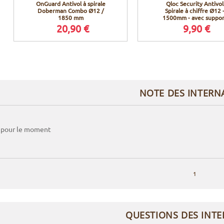
OnGuard Antivol à spirale
Qloc Security Antivol
Doberman Combo Ø12 /
Spirale à chiffre Ø12 
1850 mm
1500mm - avec suppor
20,90 €
9,90 €
NOTE DES INTERN
 pour le moment
1
QUESTIONS DES INT