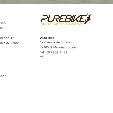
ison
te
dentialité
PUREBIKE
17 Avenue de Blossac
ales de vente
79400
St Maixent l'Ecole
Tél :
09 72 29 11 33
ande