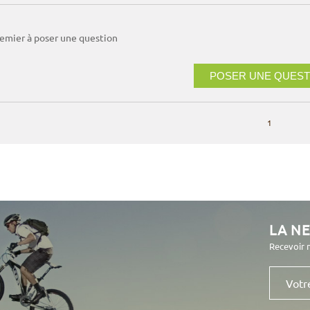
remier à poser une question
POSER UNE QUEST
1
LA N
Recevoir 
Votre
e-
mail