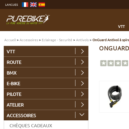
Aller
LANGUES
au
contenu
Aller
au
menu
Aller
à
VTT
la
recherche
Accueil
>
Accessoires
>
Eclairage - Securité
>
Antivols
>
OnGuard Antivol à spi
ONGUARD 
VTT
ROUTE
BMX
E-BIKE
PILOTE
ATELIER
ACCESSOIRES
CHÈQUES CADEAUX