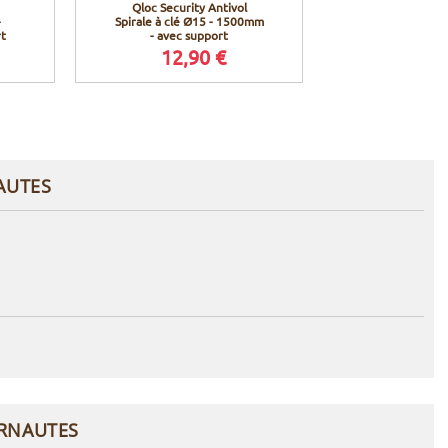
Qloc Security Antivol
Qloc Securit
-
Spirale à clé Ø15 - 1500mm
Spirale à clé Ø
t
- avec support
avec su
12,90 €
7,9
AUTES
ERNAUTES