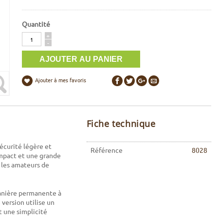
Quantité
Quantité
+
-
Ajouter à mes favoris
Fiche technique
écurité légère et
Référence
8028
ompact et une grande
t les amateurs de
manière permanente à
version utilise un
t une simplicité