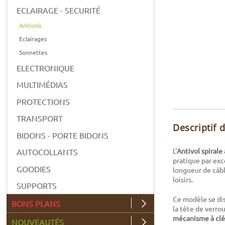
ECLAIRAGE - SECURITÉ
Antivols
Eclairages
Sonnettes
ELECTRONIQUE
MULTIMÉDIAS
PROTECTIONS
TRANSPORT
Descriptif 
BIDONS - PORTE BIDONS
L'
Antivol spiral
AUTOCOLLANTS
pratique par exc
GOODIES
longueur de câble
loisirs.
SUPPORTS
Ce modèle se di
BONS PLANS
la tête de verro
mécanisme à clé
NOUVEAUTÉS