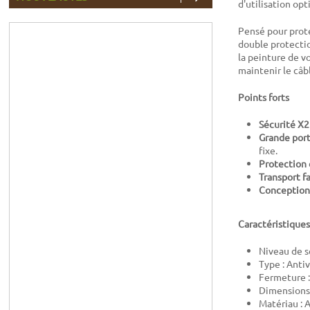
d'utilisation opt
Pensé pour proté
double protection
la peinture de vo
maintenir le câb
Points forts
Sécurité X2
Grande port
fixe.
Protection 
Transport fa
Conception 
Caractéristique
Niveau de s
Type : Antiv
Fermeture : 
Dimensions
Matériau : 