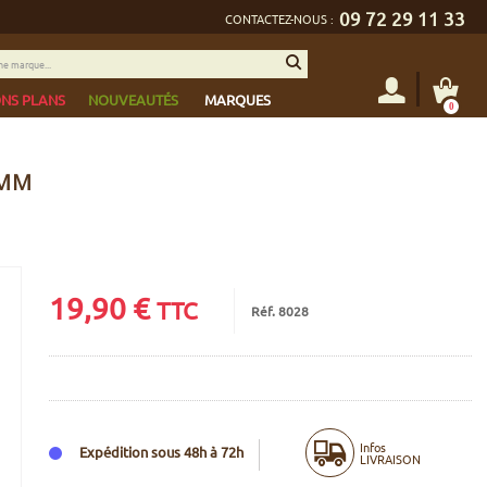
09 72 29 11 33
CONTACTEZ-NOUS :
NS PLANS
NOUVEAUTÉS
MARQUES
0
 MM
19,90
€
TTC
Réf. 8028
Infos
Expédition sous 48h à 72h
LIVRAISON