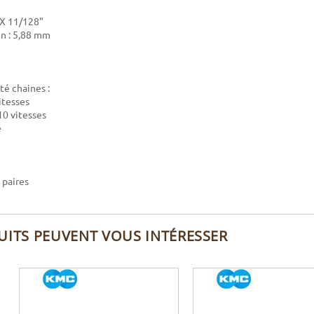
" X 11/128"
n : 5,88 mm
té chaines :
itesses
0 vitesses
e
 paires
UITS PEUVENT VOUS INTÉRESSER