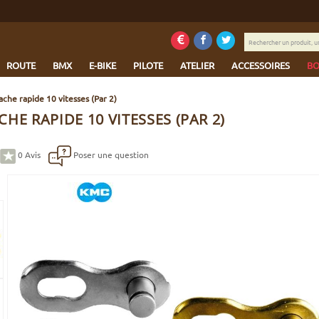
Rechercher
un
produit,
ROUTE
BMX
E-BIKE
PILOTE
ATELIER
ACCESSOIRES
BO
une
marque...
che rapide 10 vitesses (Par 2)
HE RAPIDE 10 VITESSES (PAR 2)
0
Avis
Poser une question