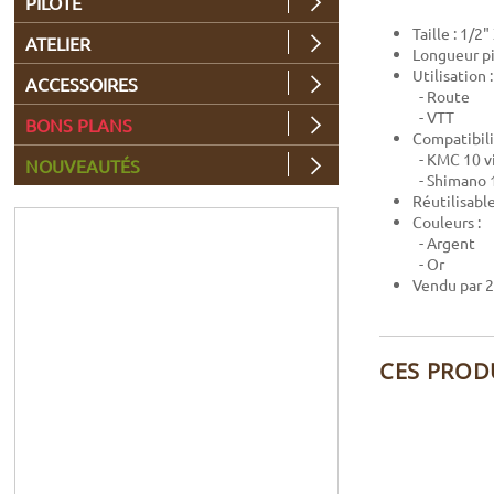
PILOTE
Taille : 1/2
ATELIER
Longueur pi
Utilisation :
ACCESSOIRES
- Route
- VTT
BONS PLANS
Compatibili
- KMC 10 v
NOUVEAUTÉS
- Shimano 1
Réutilisabl
Couleurs :
- Argent
- Or
Vendu par 2
CES PROD