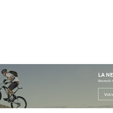
LA N
Recevoir 
Votre
e-
mail