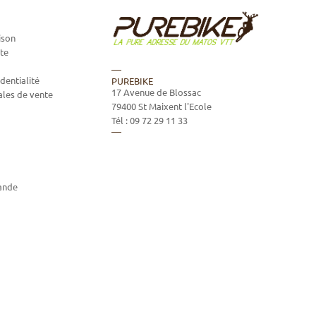
ison
te
dentialité
PUREBIKE
17 Avenue de Blossac
ales de vente
79400
St Maixent l'Ecole
Tél :
09 72 29 11 33
ande