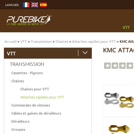
Aller
LANGUES
au
contenu
Aller
au
menu
Aller
à
VTT
la
recherche
Accueil
>
VTT
>
Transmission
>
Chaines
>
Attaches rapides pour VTT
>
KMC Atta
KMC ATTAC
VTT
TRANSMISSION
Cassettes - Pignons
Chaines
Chaines pour VTT
Attaches rapides pour VTT
Commandes de vitesses
Câbles et gaines de dérailleurs
Dérailleurs
Groupes