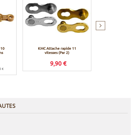
Produit
suivant
 10
KMC Attache rapide 11
Shimano Chai
ns
vitesses (Par 2)
10 vitesses - 1
202
9,90 €
26,9
5 €
Prix conseillé en 
AUTES