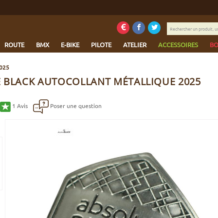
Rechercher
un
produit,
ROUTE
BMX
E-BIKE
PILOTE
ATELIER
ACCESSOIRES
BO
une
marque...
2025
 BLACK AUTOCOLLANT MÉTALLIQUE 2025
1
Avis
Poser une question