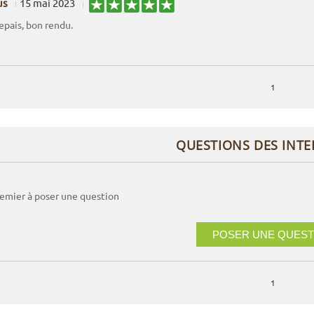
us
15 mai 2023
 epais, bon rendu.
1
QUESTIONS DES INT
remier à poser une question
POSER UNE QUEST
1