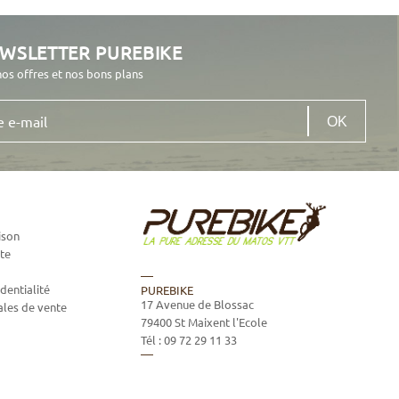
EWSLETTER PUREBIKE
nos offres et nos bons plans
ison
te
dentialité
PUREBIKE
17 Avenue de Blossac
ales de vente
79400
St Maixent l'Ecole
Tél :
09 72 29 11 33