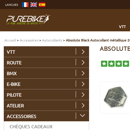
Aller
LANGUES
au
contenu
Aller
au
menu
Aller
à
VTT
la
recherche
Accueil
>
Accessoires
>
Autocollants
>
Absolute Black Autocollant métallique 
ABSOLUTE
VTT
ROUTE
BMX
E-BIKE
PILOTE
ATELIER
ACCESSOIRES
CHÈQUES CADEAUX