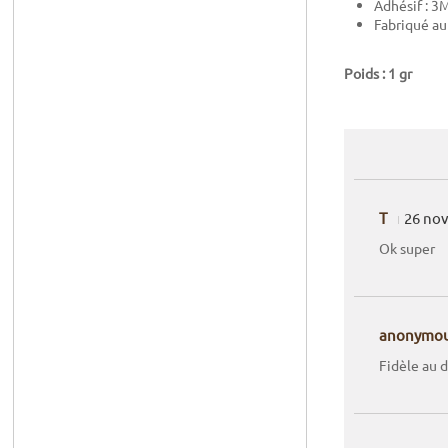
Adhésif : 3
Fabriqué a
Poids : 1 gr
T
26 no
Ok super
anonymo
Fidèle au d