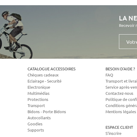
LA N
Recevoir 
Votre
e-
mail
CATALOGUE ACCESSOIRES
BESOIN D'AIDE ?
Chèques cadeaux
FAQ
Eclairage - Securité
Transport et livra
Electronique
Service après-ven
Multimédias
Contactez-nous
Protections
Politique de confi
Transport
Conditions génér
Bidons - Porte Bidons
Mentions légales
Autocollants
Goodies
ESPACE CLIENT
Supports
S’inscrire