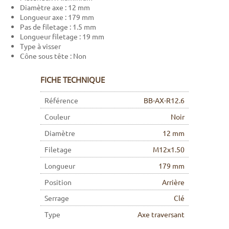
Diamètre axe : 12 mm
Longueur axe : 179 mm
Pas de filetage : 1.5 mm
Longueur filetage : 19 mm
Type à visser
Cône sous tête : Non
FICHE TECHNIQUE
Référence
BB-AX-R12.6
Couleur
Noir
Diamètre
12 mm
Filetage
M12x1.50
Longueur
179 mm
Position
Arrière
Serrage
Clé
Type
Axe traversant