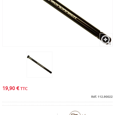
CADRES
ECRANS
SOINS DU CORPS
AUTOCOLLANTS
PURE DAYS
BATTERIES
ETUDE POSTURALE
GOODIES
CADRES E-BIKE
SUPPORTS
MOTEURS
COMMANDES DÉPORTÉES
CABLES ÉLECTRIQUES
19,90
€
TTC
Réf. 112.90022