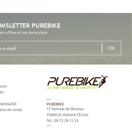
EWSLETTER PUREBIKE
nos offres et nos bons plans
ison
te
dentialité
PUREBIKE
17 Avenue de Blossac
ales de vente
79400
St Maixent l'Ecole
Tél :
09 72 29 11 33