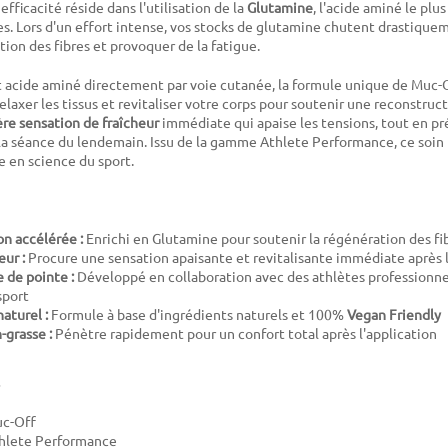
efficacité réside dans l'utilisation de la
Glutamine
, l'acide aminé le pl
es. Lors d'un effort intense, vos stocks de glutamine chutent drastique
ation des fibres et provoquer de la fatigue.
 acide aminé directement par voie cutanée, la formule unique de Muc-
 relaxer les tissus et revitaliser votre corps pour soutenir une reconstru
ère sensation de fraîcheur
immédiate qui apaise les tensions, tout en pr
la séance du lendemain. Issu de la gamme
Athlete Performance
, ce soi
e en science du sport.
n accélérée :
Enrichi en Glutamine pour soutenir la régénération des fi
eur :
Procure une sensation apaisante et revitalisante immédiate après 
 de pointe :
Développé en collaboration avec des athlètes professionne
sport
aturel :
Formule à base d'ingrédients naturels et 100%
Vegan Friendly
-grasse :
Pénètre rapidement pour un confort total après l'application
uc-Off
hlete Performance