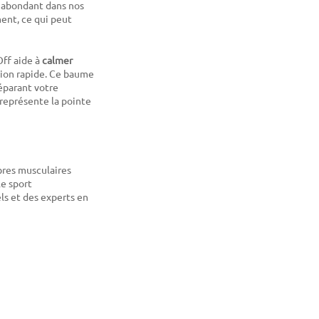
us abondant dans nos
ment, ce qui peut
Off aide à
calmer
ction rapide. Ce baume
éparant votre
n représente la pointe
bres musculaires
le sport
ls et des experts en