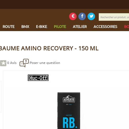
Rechercher
un
produit,
ROUTE
BMX
E-BIKE
PILOTE
ATELIER
ACCESSOIRES
BO
une
marque...
BAUME AMINO RECOVERY - 150 ML
0
Avis
Poser une question