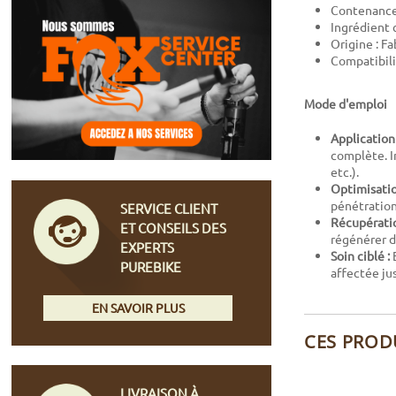
Contenance
Ingrédient 
Origine : F
Compatibili
Mode d'emploi
Application 
complète. In
etc.).
Optimisation
pénétration
SERVICE CLIENT
Récupératio
ET CONSEILS DES
régénérer d
EXPERTS
Soin ciblé :
E
PUREBIKE
affectée ju
EN SAVOIR PLUS
CES PROD
LIVRAISON À