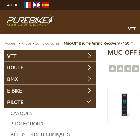
Aller
LANGUES
au
contenu
Aller
au
menu
Aller
à
VTT
la
recherche
Accueil
>
Pilote
>
Soins du corps
>
Muc-Off Baume Amino Recovery - 150 ml
MUC-OFF 
VTT
ROUTE
BMX
E-BIKE
PILOTE
CASQUES
PROTECTIONS
VÊTEMENTS TECHNIQUES