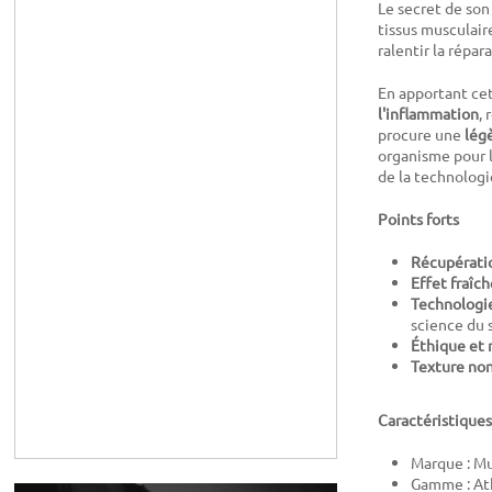
Le secret de son 
tissus musculair
ralentir la répar
En apportant cet
l'inflammation
,
procure une
lég
organisme pour 
de la technologi
Points forts
Récupératio
Effet fraîch
Technologie
science du 
Éthique et n
Texture non
Caractéristiques
Marque : M
Gamme : At