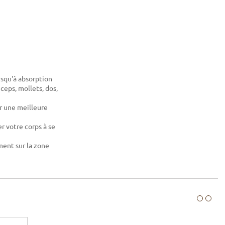
squ'à absorption
ceps, mollets, dos,
r une meilleure
r votre corps à se
ment sur la zone