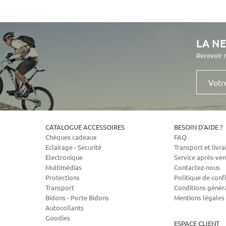
LA N
Recevoir 
Votre
e-
mail
CATALOGUE ACCESSOIRES
BESOIN D'AIDE ?
Chèques cadeaux
FAQ
Eclairage - Securité
Transport et livra
Electronique
Service après-ven
Multimédias
Contactez-nous
Protections
Politique de confi
Transport
Conditions génér
Bidons - Porte Bidons
Mentions légales
Autocollants
Goodies
ESPACE CLIENT