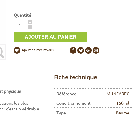
Quantité
Quantité
+
-
Ajouter à mes favoris
Fiche technique
rt physique
Référence
MUNEAREC
ssions les plus
Conditionnement
150 ml
t : c'est un véritable
Type
Baume