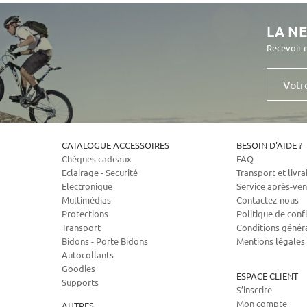
LA N
Recevoir 
Votre
e-
mail
CATALOGUE ACCESSOIRES
BESOIN D'AIDE ?
Chèques cadeaux
FAQ
Eclairage - Securité
Transport et livra
Electronique
Service après-ven
Multimédias
Contactez-nous
Protections
Politique de confi
Transport
Conditions génér
Bidons - Porte Bidons
Mentions légales
Autocollants
Goodies
ESPACE CLIENT
Supports
S’inscrire
Mon compte
AUTRES