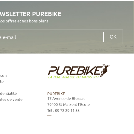
EWSLETTER PUREBIKE
nos offres et nos bons plans
ison
te
dentialité
PUREBIKE
17 Avenue de Blossac
ales de vente
79400
St Maixent l'Ecole
Tél :
09 72 29 11 33