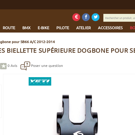
Rechercher
un
produit,
ROUTE
BMX
E-BIKE
PILOTE
ATELIER
ACCESSOIRES
BO
une
marque...
 dogbone pour SB66 A/C 2012-2014
ES BIELLETTE SUPÉRIEURE DOGBONE POUR SB
0
Avis
Poser une question