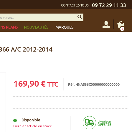
09 72 29 11 33
CONTACTEZ-NOUS :
NS PLANS
NOUVEAUTÉS
MARQUES
0
66 A/C 2012-2014
169,90
€
TTC
Réf. HNAS66C00000000000000
Disponible
Livraison
OFFERTE
Dernier article en stock