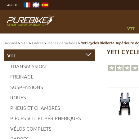
Aller
LANGUES
au
contenu
Aller
au
menu
Aller
à
VTT
la
recherche
Accueil
>
VTT
>
Cadres
>
Pièces détachées
>
Yeti cycles Biellette supérieure
YETI CYCL
VTT
TRANSMISSION
FREINAGE
SUSPENSIONS
ROUES
PNEUS ET CHAMBRES
PIÈCES VTT ET PÉRIPHÉRIQUES
VÉLOS COMPLETS
CADRES