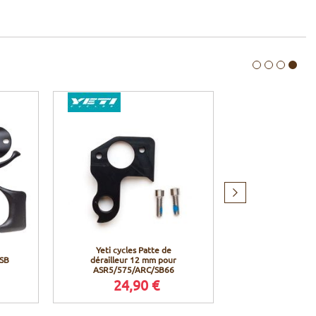
Produit
suivant
Yeti cycles Patte de
Yeti cycles G
 SB
dérailleur 12 mm pour
injecteur po
ASR5/575/ARC/SB66
Switch In
24,90 €
44,9