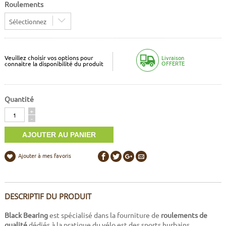
Roulements
Sélectionnez
Veuillez choisir vos options pour
Livraison
OFFERTE
connaitre la disponibilité du produit
Quantité
Quantité
+
-
Ajouter à mes favoris
DESCRIPTIF DU PRODUIT
Black Bearing
est spécialisé dans la fourniture de
roulements de
qualité
dédiés à la pratique du vélo est des sports hurbains.