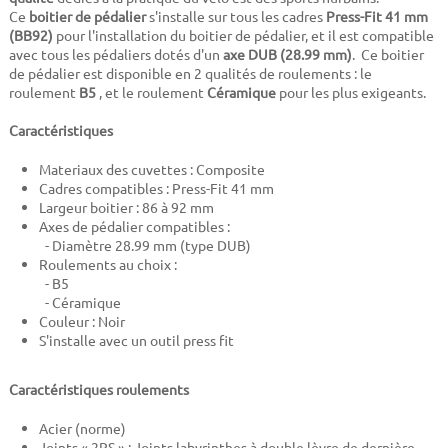
Ce
boitier de pédalier
s'installe sur tous les cadres
Press-Fit 41 mm
(BB92)
pour l'installation du boitier de pédalier, et il est compatible
avec tous les pédaliers dotés d'un
axe DUB (28.99 mm)
. Ce boitier
de pédalier est disponible en 2 qualités de roulements : le
roulement
B5
, et le roulement
Céramique
pour les plus exigeants.
Caractéristiques
Materiaux des cuvettes : Composite
Cadres compatibles : Press-Fit 41 mm
Largeur boitier : 86 à 92 mm
Axes de pédalier compatibles :
- Diamètre 28.99 mm (type DUB)
Roulements au choix :
- B5
- Céramique
Couleur : Noir
S'installe avec un outil press fit
Caractéristiques roulements
Acier (norme)
Joints « 2RS » : Joints labyrinthes à double lèvre de dernière