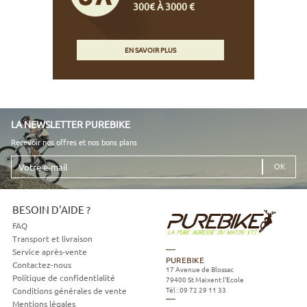
300€ À 3000 €
EN SAVOIR PLUS
LA NEWSLETTER PUREBIKE
Recevoir nos offres et nos bons plans
Votre
e-
mail
BESOIN D'AIDE ?
FAQ
Transport et livraison
Service après-vente
PUREBIKE
Contactez-nous
17 Avenue de Blossac
Politique de confidentialité
79400
St Maixent l'Ecole
Tél :
09 72 29 11 33
Conditions générales de vente
Mentions légales