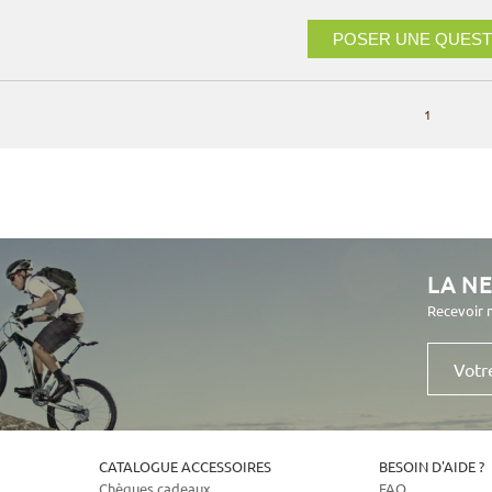
POSER UNE QUEST
1
LA N
Recevoir 
Votre
e-
mail
CATALOGUE ACCESSOIRES
BESOIN D'AIDE ?
Chèques cadeaux
FAQ