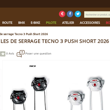
Rechercher
un
produit,
ROUTE
BMX
E-BIKE
PILOTE
ATELIER
ACCESSOIRES
BO
une
marque...
 de serrage Tecno 3 Push Short 2026
CLES DE SERRAGE TECNO 3 PUSH SHORT 2026
0
Avis
Poser une question