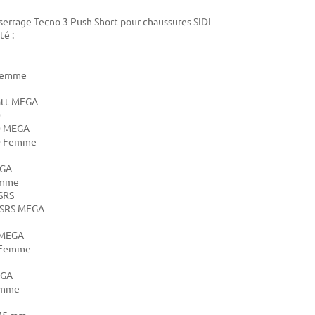
serrage Tecno 3 Push Short pour chaussures SIDI
té :
 Femme
att MEGA
0
0 MEGA
10 Femme
EGA
emme
SRS
 SRS MEGA
 MEGA
 Femme
EGA
emme