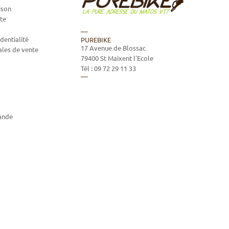
ison
te
dentialité
PUREBIKE
17 Avenue de Blossac
ales de vente
79400
St Maixent l'Ecole
Tél :
09 72 29 11 33
ande