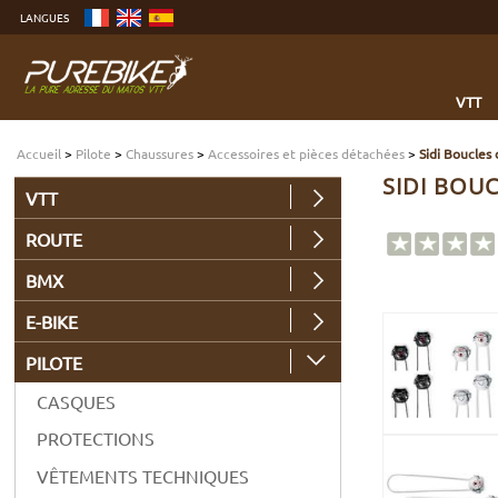
Aller
LANGUES
au
contenu
Aller
au
menu
Aller
à
VTT
la
recherche
Accueil
>
Pilote
>
Chaussures
>
Accessoires et pièces détachées
>
Sidi Boucles
SIDI BOU
VTT
ROUTE
BMX
E-BIKE
PILOTE
CASQUES
PROTECTIONS
VÊTEMENTS TECHNIQUES