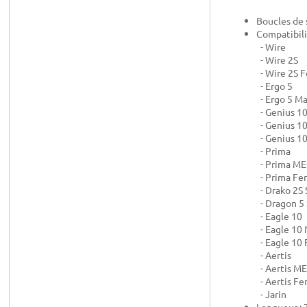
Boucles de 
Compatibili
- Wire
- Wire 2S
- Wire 2S
- Ergo 5
- Ergo 5 M
- Genius 1
- Genius 1
- Genius 
- Prima
- Prima M
- Prima F
- Drako 2S 
- Dragon 5
- Eagle 10
- Eagle 10
- Eagle 10
- Aertis
- Aertis M
- Aertis F
- Jarin