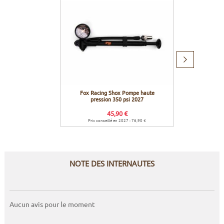
Produit
suivant
Fox Racing Shox Pompe haute
Fox R
pression 350 psi 2027
F
45,90 €
Prix conseillé en 2027 : 76,90 €
Prix c
NOTE DES INTERNAUTES
Aucun avis pour le moment