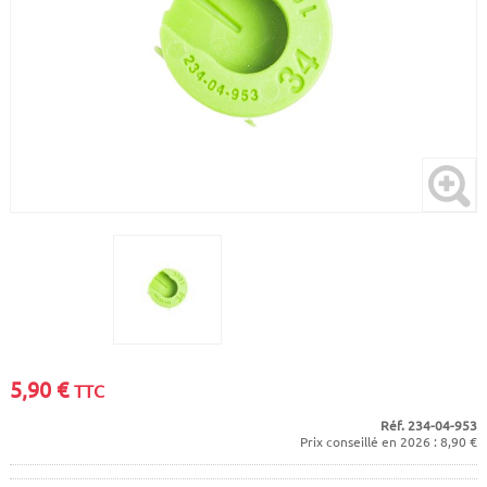
CADRES
ECRANS
SOINS DU CORPS
AUTOCOLLANTS
BATTERIES
ETUDE POSTURALE
GOODIES
CADRES E-BIKE
SUPPORTS
MOTEURS
COMMANDES DÉPORTÉES
CABLES ÉLECTRIQUES
5,90
€
TTC
Réf. 234-04-953
Prix conseillé en 2026 : 8,90 €