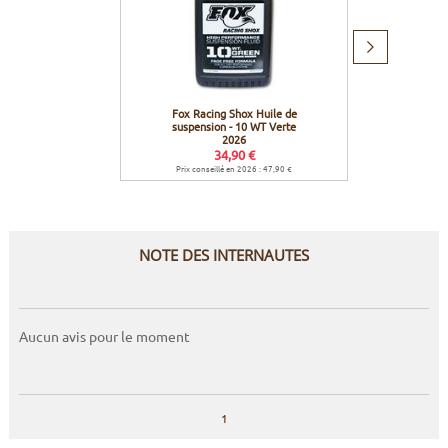
Produit
suivant
Fox Racing Shox Huile de
Fox Ra
suspension - 10 WT Verte
basse f
2026
34,90 €
Prix conseillé en 2026 : 47,90 €
Prix c
NOTE DES INTERNAUTES
Aucun avis pour le moment
1