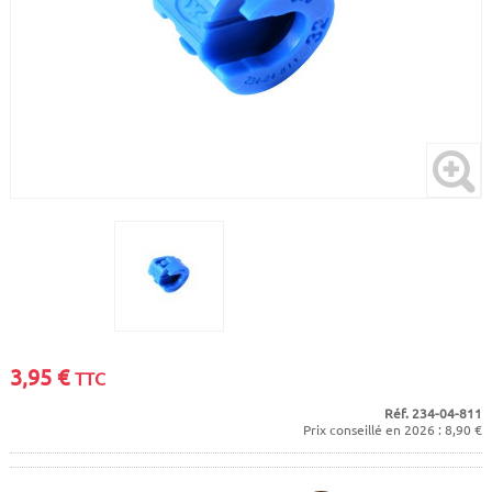
CADRES
ECRANS
SOINS DU CORPS
AUTOCOLLANTS
PURE DAYS
BATTERIES
ETUDE POSTURALE
GOODIES
CADRES E-BIKE
SUPPORTS
MOTEURS
COMMANDES DÉPORTÉES
CABLES ÉLECTRIQUES
3,95
€
TTC
Réf. 234-04-811
Prix conseillé en 2026 : 8,90 €