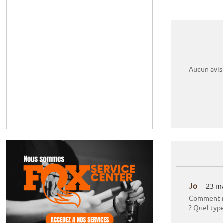
Aucun avis
Jo
23 m
Comment re
? Quel type