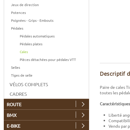
Jeux de direction
Potences
Poignées - Grips - Embouts
Pédales
Pédales automatiques
Pédales plates
Cales
Pièces détachées pour pédales VTT
Selles
Descriptif 
Tiges de selle
VÉLOS COMPLETS
Paire de cales T
toutes les pédal
CADRES
Caractéristiques
ROUTE
BMX
Liberté ang
Compatibili
E-BIKE
Vendu par pa