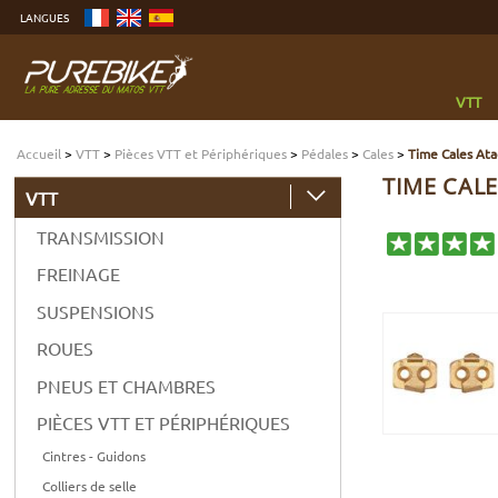
Aller
LANGUES
au
contenu
Aller
au
menu
Aller
à
VTT
la
recherche
Accueil
>
VTT
>
Pièces VTT et Périphériques
>
Pédales
>
Cales
>
Time Cales Ata
TIME CALE
VTT
TRANSMISSION
FREINAGE
SUSPENSIONS
ROUES
PNEUS ET CHAMBRES
PIÈCES VTT ET PÉRIPHÉRIQUES
Cintres - Guidons
Colliers de selle