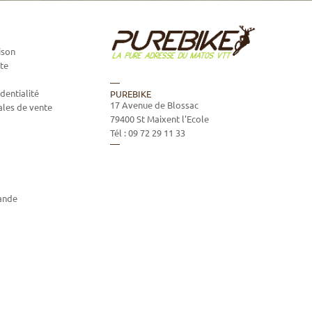
ison
te
dentialité
PUREBIKE
17 Avenue de Blossac
ales de vente
79400
St Maixent l'Ecole
Tél :
09 72 29 11 33
ande