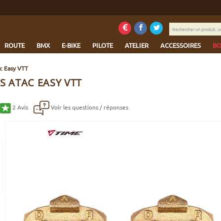
Rechercher
un
produit,
ROUTE
BMX
E-BIKE
PILOTE
ATELIER
ACCESSOIRES
BO
une
marque...
c Easy VTT
S ATAC EASY VTT
2
Avis
Voir les questions / réponses