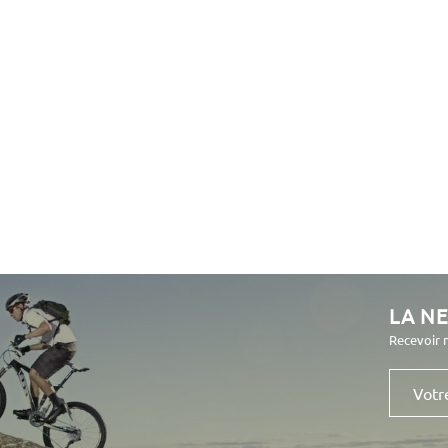
LA N
Recevoir 
Votre
e-
mail