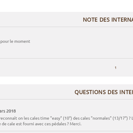
NOTE DES INTERN
 pour le moment
1
QUESTIONS DES INT
ars 2018
connaît on les cales time "easy" (10°) des cales "normales" (13/17°) ? 
 de cale est fourni avec ces pédales ? Merci.