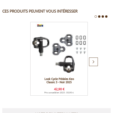
CES PRODUITS PEUVENT VOUS INTÉRESSER
Produit
suivant
Look Cycle Pédales Keo
Look
Classic 3 - Noir 2025
Cl
42,90 €
Prix conseillé en 2025 : 50,90 €
Prix c