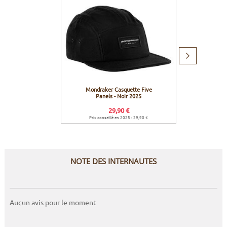
Produit
suivant
Mondraker Casquette Five
Mondr
Panels - Noir 2025
Pa
29,90 €
Prix conseillé en 2025 : 29,90 €
Prix c
NOTE DES INTERNAUTES
Aucun avis pour le moment