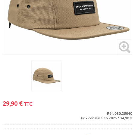
CADRES
ECRANS
SOINS DU CORPS
AUTOCOLLANTS
PURE DAYS
BATTERIES
ETUDE POSTURALE
GOODIES
CADRES E-BIKE
SUPPORTS
MOTEURS
COMMANDES DÉPORTÉES
CABLES ÉLECTRIQUES
29,90
€
TTC
Réf. 030.25040
Prix conseillé en 2025 : 34,90 €