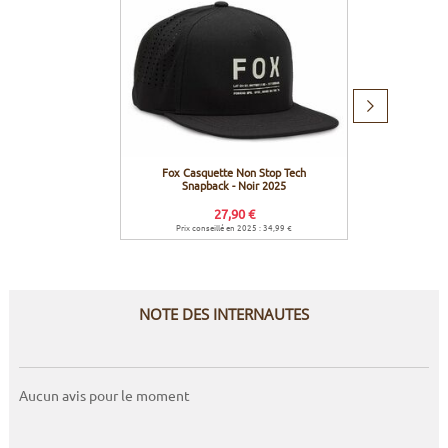
Produit
suivant
Fox Casquette Non Stop Tech
Fox Cas
Snapback - Noir 2025
Snapba
27,90 €
Prix conseillé en 2025 : 34,99 €
Prix c
NOTE DES INTERNAUTES
Aucun avis pour le moment