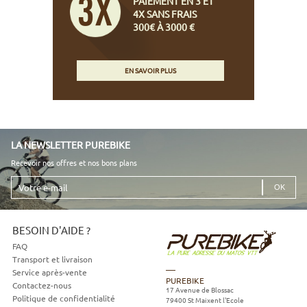
PAIEMENT EN 3 ET
4X SANS FRAIS
300€ À 3000 €
EN SAVOIR PLUS
LA NEWSLETTER PUREBIKE
Recevoir nos offres et nos bons plans
Votre
e-
mail
BESOIN D'AIDE ?
FAQ
Transport et livraison
Service après-vente
PUREBIKE
Contactez-nous
17 Avenue de Blossac
Politique de confidentialité
79400
St Maixent l'Ecole