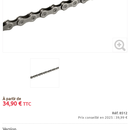
CADRES
ECRANS
SOINS DU CORPS
AUTOCOLLANTS
BATTERIES
ETUDE POSTURALE
GOODIES
CADRES E-BIKE
SUPPORTS
MOTEURS
COMMANDES DÉPORTÉES
CABLES ÉLECTRIQUES
À partir de
34,90
€
TTC
Réf. 8512
Prix conseillé en 2025 : 39,99 €
Version