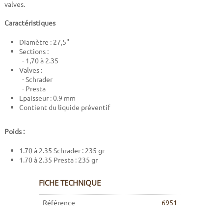
valves.
Caractéristiques
Diamètre : 27,5''
Sections :
- 1,70 à 2.35
Valves :
- Schrader
- Presta
Epaisseur : 0.9 mm
Contient du liquide préventif
Poids :
1.70 à 2.35 Schrader : 235 gr
1.70 à 2.35 Presta : 235 gr
FICHE TECHNIQUE
Référence
6951