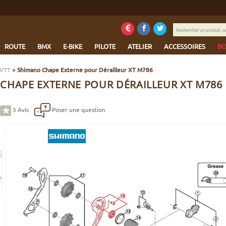
Rechercher
un
produit,
ROUTE
BMX
E-BIKE
PILOTE
ATELIER
ACCESSOIRES
BO
une
marque...
 VTT
>
Shimano Chape Externe pour Dérailleur XT M786
CHAPE EXTERNE POUR DÉRAILLEUR XT M786
3
Avis
Poser une question