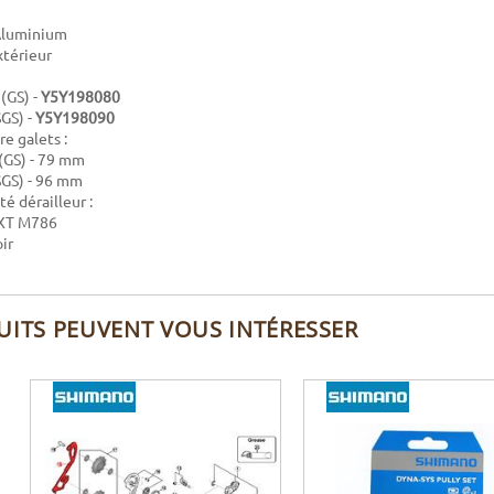
 Aluminium
xtérieur
(GS) -
Y5Y198080
GS) -
Y5Y198090
e galets :
GS) - 79 mm
SGS) - 96 mm
é dérailleur :
 XT M786
ir
UITS PEUVENT VOUS INTÉRESSER