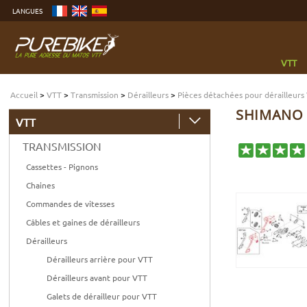
Aller
LANGUES
au
contenu
Aller
au
menu
Aller
à
VTT
la
recherche
Accueil
>
VTT
>
Transmission
>
Dérailleurs
>
Pièces détachées pour dérailleurs
SHIMANO 
VTT
TRANSMISSION
Cassettes - Pignons
Chaines
Commandes de vitesses
Câbles et gaines de dérailleurs
Dérailleurs
Dérailleurs arrière pour VTT
Dérailleurs avant pour VTT
Galets de dérailleur pour VTT