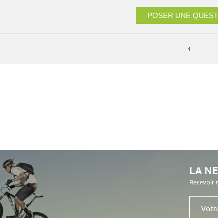
POSER UNE QUEST
1
LA N
Recevoir 
Votre
e-
mail