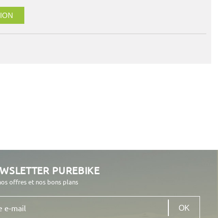
ION
EWSLETTER PUREBIKE
nos offres et nos bons plans