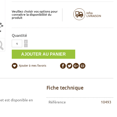
Veuillez choisir vos options pour
Infos
connaitre la disponibilité du
LIVRAISON
produit
Quantité
Quantité
+
-
Ajouter à mes favoris
Fiche technique
et est disponible en
Référence
10493