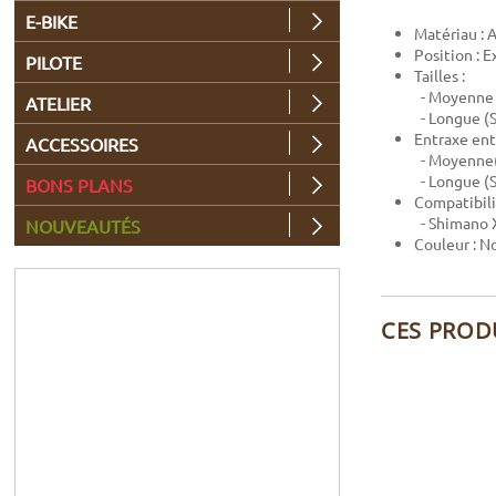
E-BIKE
Matériau :
Position : E
PILOTE
Tailles :
- Moyenne 
ATELIER
- Longue (S
Entraxe entr
ACCESSOIRES
- Moyenne(
- Longue (
BONS PLANS
Compatibilit
- Shimano
NOUVEAUTÉS
Couleur : No
CES PROD