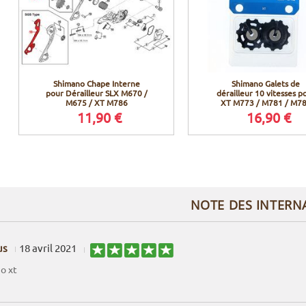
Shimano Chape Interne
Shimano Galets de
pour Dérailleur SLX M670 /
dérailleur 10 vitesses p
M675 / XT M786
XT M773 / M781 / M7
11,90 €
16,90 €
NOTE DES INTERN
us
18 avril 2021
o xt