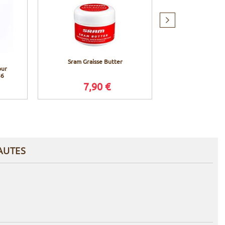
Produit
suivant
Sram Graisse Butter
WD-40 Lub
our
multifonction
86
7,90 €
12,9
AUTES