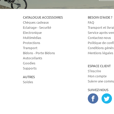
CATALOGUE ACCESSOIRES
BESOIN D'AIDE ?
Chèques cadeaux
FAQ
Eclairage - Securité
Transport et livra
Electronique
Service après-ven
Multimédias
Contactez-nous
Protections
Politique de confi
Transport
Conditions génér
Bidons - Porte Bidons
Mentions légales
Autocollants
Goodies
ESPACE CLIENT
Supports
S’inscrire
Mon compte
AUTRES
Suivre une comm
Soldes
SUIVEZ-NOUS