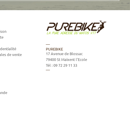
ison
te
dentialité
PUREBIKE
17 Avenue de Blossac
ales de vente
79400
St Maixent l'Ecole
Tél :
09 72 29 11 33
ande