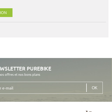
ION
EWSLETTER PUREBIKE
nos offres et nos bons plans