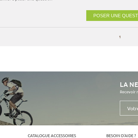
POSER UNE QUEST
1
LA N
Recevoir 
Votre
e-
mail
CATALOGUE ACCESSOIRES
BESOIN D'AIDE ?