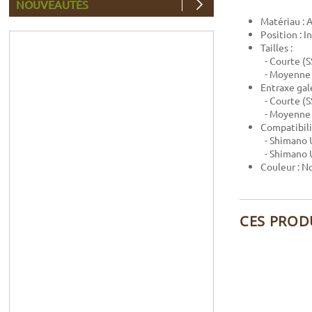
NOUVEAUTÉS
Matériau :
Position : I
Tailles :
- Courte (S
- Moyenne 
Entraxe gale
- Courte (S
- Moyenne 
Compatibilit
- Shimano 
- Shimano 
Couleur : No
CES PROD