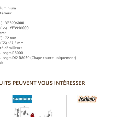
 Aluminium
ntérieur
S) -
YE3906000
(GS) -
YE3916000
ts :
S) : 72 mm
(GS) : 87,5 mm
é dérailleur :
Ultegra R8000
Ultegra Di2 R8050 (Chape courte uniquement)
ir
UITS PEUVENT VOUS INTÉRESSER