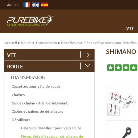
Aller
LANGUES
au
contenu
Aller
au
menu
Aller
à
VTT
la
recherche
Accueil
>
Route
>
Transmission
>
Dérailleurs
>
Pièces détachées pour dérailleu
SHIMANO 
VTT
ROUTE
TRANSMISSION
Cassettes pour vélo de route
Chaines
Guides chaine - Anti déraillement
Câbles et gaines de dérailleurs
Dérailleurs
Galets de dérailleur pour vélo route
Pièces détachées pour dérailleurs de