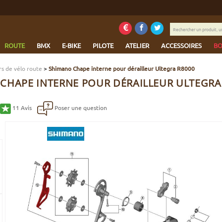
Rechercher
un
produit,
ROUTE
BMX
E-BIKE
PILOTE
ATELIER
ACCESSOIRES
BO
une
marque...
rs de vélo route
>
Shimano Chape interne pour dérailleur Ultegra R8000
CHAPE INTERNE POUR DÉRAILLEUR ULTEGRA
11
Avis
Poser une question