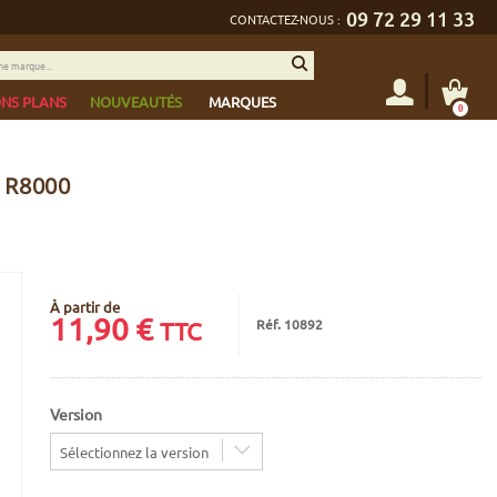
09 72 29 11 33
CONTACTEZ-NOUS :
NS PLANS
NOUVEAUTÉS
MARQUES
0
 R8000
À partir de
11,90
€
Réf. 10892
TTC
Version
Sélectionnez la version