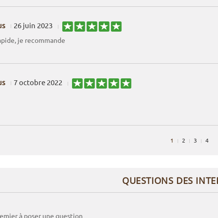
us
26 juin 2023
rapide, je recommande
us
7 octobre 2022
1
2
3
4
QUESTIONS DES INT
remier à poser une question