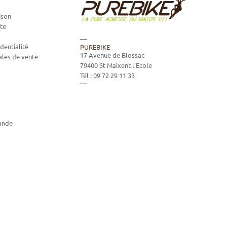
ison
te
dentialité
PUREBIKE
17 Avenue de Blossac
ales de vente
79400
St Maixent l'Ecole
Tél :
09 72 29 11 33
ande