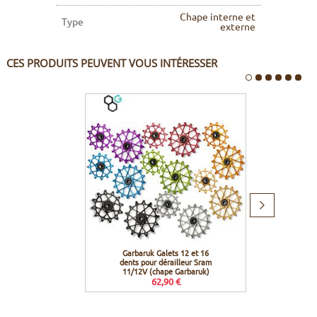
Chape interne et
Type
externe
CES PRODUITS PEUVENT VOUS INTÉRESSER
Produit
suivant
Garbaruk Galets 12 et 16
Garbar
dents pour dérailleur Sram
HG
11/12V (chape Garbaruk)
62,90 €