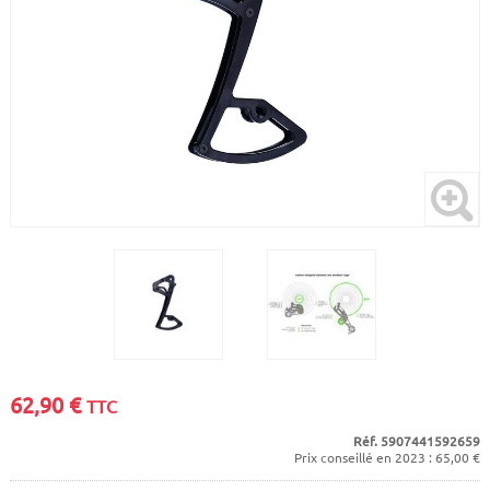
CADRES
ECRANS
SOINS DU CORPS
AUTOCOLLANTS
BATTERIES
ETUDE POSTURALE
GOODIES
CADRES E-BIKE
SUPPORTS
MOTEURS
COMMANDES DÉPORTÉES
CABLES ÉLECTRIQUES
62,90
€
TTC
Réf. 5907441592659
Prix conseillé en 2023 : 65,00 €