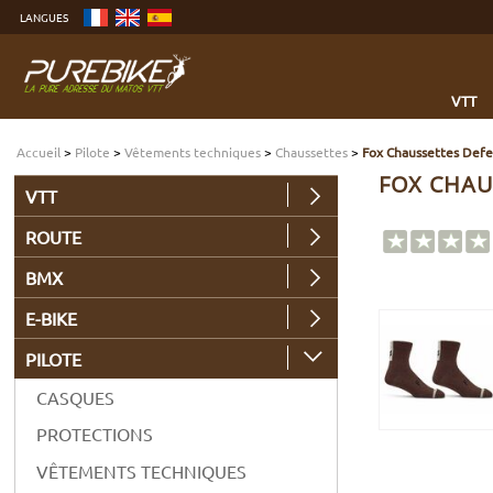
Aller
LANGUES
au
contenu
Aller
au
menu
Aller
à
VTT
la
recherche
Accueil
>
Pilote
>
Vêtements techniques
>
Chaussettes
>
Fox Chaussettes Def
FOX CHAU
VTT
ROUTE
BMX
E-BIKE
PILOTE
CASQUES
PROTECTIONS
VÊTEMENTS TECHNIQUES