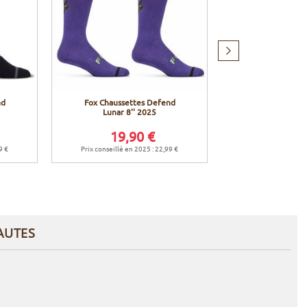
Produit
suivant
nd
Fox Chaussettes Defend
Fox Chaussure
Lunar 8'' 2025
Flat - Dark S
19,90 €
16
184,90 €
9 €
Prix conseillé en 2025 : 22,99 €
Prix conseillé en 
AUTES