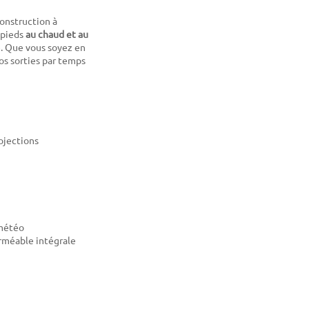
construction à
 pieds
au chaud et au
é. Que vous soyez en
os sorties par temps
ojections
 météo
rméable intégrale