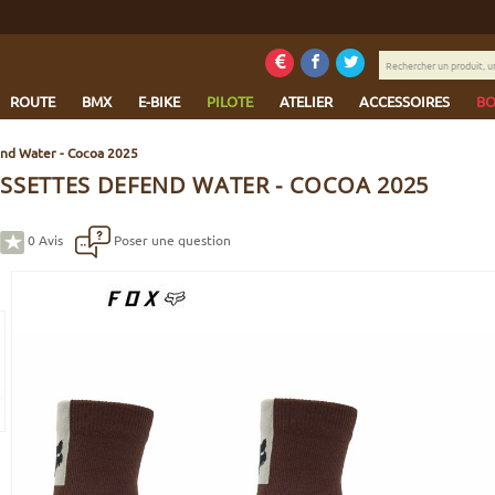
Rechercher
un
produit,
ROUTE
BMX
E-BIKE
PILOTE
ATELIER
ACCESSOIRES
BO
une
marque...
end Water - Cocoa 2025
SSETTES DEFEND WATER - COCOA 2025
0
Avis
Poser une question