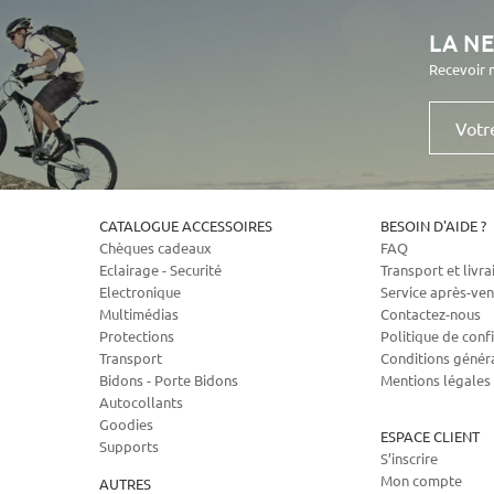
LA N
Recevoir 
Votre
e-
mail
CATALOGUE ACCESSOIRES
BESOIN D'AIDE ?
Chèques cadeaux
FAQ
Eclairage - Securité
Transport et livra
Electronique
Service après-ven
Multimédias
Contactez-nous
Protections
Politique de confi
Transport
Conditions génér
Bidons - Porte Bidons
Mentions légales
Autocollants
Goodies
ESPACE CLIENT
Supports
S’inscrire
Mon compte
AUTRES