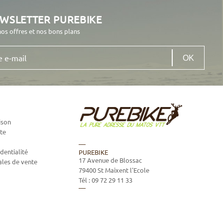
EWSLETTER PUREBIKE
nos offres et nos bons plans
ison
te
dentialité
PUREBIKE
17 Avenue de Blossac
ales de vente
79400
St Maixent l'Ecole
Tél :
09 72 29 11 33