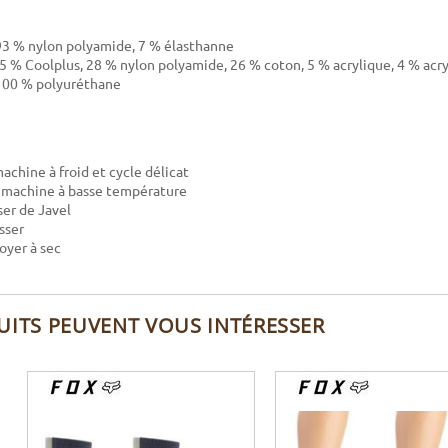
 93 % nylon polyamide, 7 % élasthanne
 35 % Coolplus, 28 % nylon polyamide, 26 % coton, 5 % acrylique, 4 % acr
100 % polyuréthane
achine à froid et cycle délicat
 machine à basse température
ser de Javel
sser
oyer à sec
UITS PEUVENT VOUS INTÉRESSER