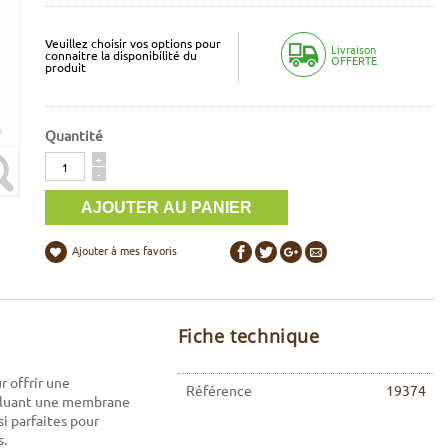
Veuillez choisir vos options pour
Livraison
connaitre la disponibilité du
OFFERTE
produit
Quantité
Quantité
+
-
Ajouter à mes favoris
Fiche technique
r offrir une
Référence
19374
incluant une membrane
nsi parfaites pour
s.