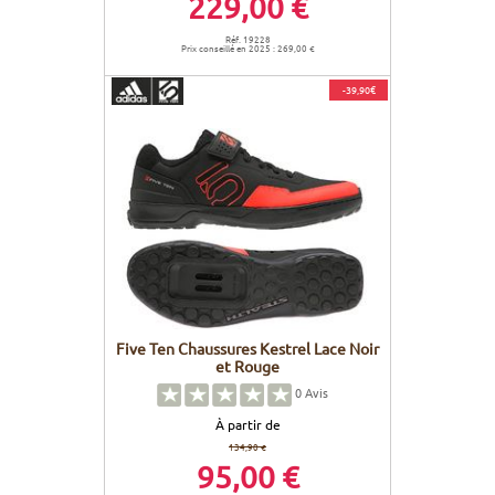
229,00 €
Réf. 19228
Prix conseillé en 2025 : 269,00 €
-39,90€
Five Ten Chaussures Kestrel Lace Noir
et Rouge
0
Avis
À partir de
134,90 €
95,00 €