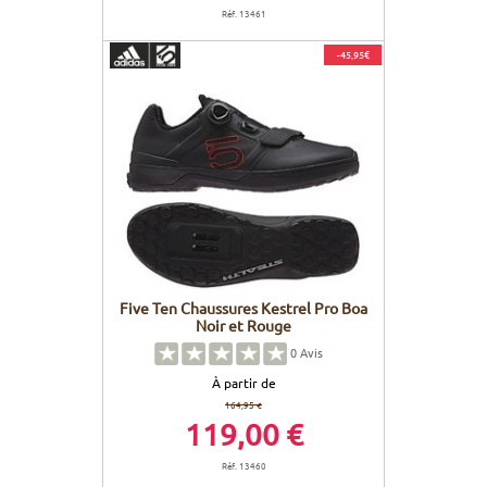
Réf. 13461
-45,95€
Five Ten Chaussures Kestrel Pro Boa
Noir et Rouge
0
Avis
À partir de
164,95 €
119,00 €
Réf. 13460