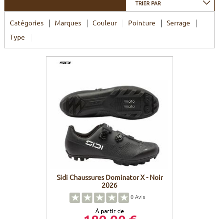
TRIER PAR
CADRES
ECRANS
SOINS DU CORPS
AUTOCOLLANTS
Catégories
Marques
Couleur
Pointure
Serrage
BATTERIES
ETUDE POSTURALE
GOODIES
Type
CADRES E-BIKE
SUPPORTS
MOTEURS
COMMANDES DÉPORTÉES
CABLES ÉLECTRIQUES
Sidi Chaussures Dominator X - Noir
2026
0
Avis
À partir de