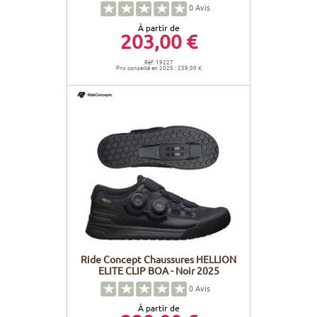
0
Avis
À partir de
203,00 €
Réf. 19227
Prix conseillé en 2025 : 239,00 €
Ride Concept Chaussures HELLION
ELITE CLIP BOA - Noir 2025
0
Avis
À partir de