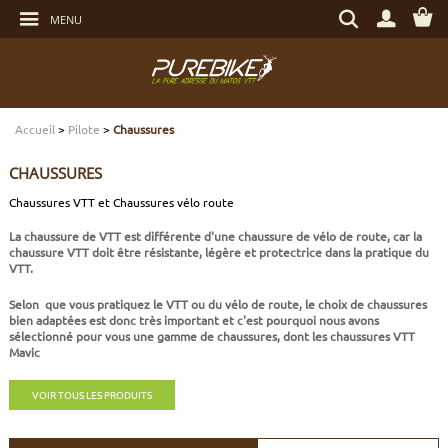
Aller
Rechercher
au
MENU
un
contenu
produit,
Aller
une
au
marque...
menu
Aller
TRANSMISSION
TRANSMISSION
TRANSMISSION
TRANSMISSION
CASQUES
ENTRETIEN
CHÈQUES CADEAUX
à
la
recherche
Accueil
>
Pilote
>
Chaussures
FREINAGE
FREINAGE
FREINAGE
SUSPENSIONS
PROTECTIONS
OUTILLAGE
ECLAIRAGE - SECURITÉ
CHAUSSURES
SUSPENSIONS
ROUES
PNEUS ET CHAMBRES
FREINAGE E-BIKE
VÊTEMENTS TECHNIQUES
ROULEMENTS VÉLO
ELECTRONIQUE
Chaussures VTT et Chaussures vélo route
La
chaussure de VTT
est différente d'une
chaussure de vélo de route
, car la
ROUES
PNEUS ET CHAMBRES
PÉRIPHÉRIQUES
ROUES E-BIKE
CHAUSSURES
SERVICES
MULTIMÉDIAS
chaussure VTT doit être résistante, légère et protectrice dans la pratique du
VTT.
PNEUS ET CHAMBRES
PÉRIPHÉRIQUES
PNEUS ET CHAMBRES E-BIKE
VÊTEMENTS SPORTSWEAR
VISSERIE
PROTECTIONS
Selon que vous pratiquez le VTT ou du vélo de route, le choix de chaussures
bien adaptées est donc très important et c'est pourquoi nous avons
sélectionné pour vous une gamme de chaussures, dont les chaussures VTT
PIÈCES VTT ET PÉRIPHÉRIQUES
VÉLOS COMPLETS
VÉLOS ELECTRIQUES
BAGAGERIE
TRANSPORT
Mavic
VOIR TOUS LES PRODUITS
VÉLOS COMPLETS
CAPTEURS E-BIKE
NUTRITION
BIDONS - PORTE BIDONS