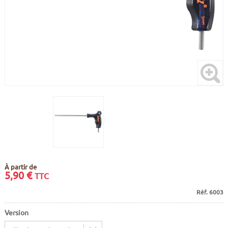
CADRES
ECRANS
SOINS DU CORPS
AUTOCOLLANTS
BATTERIES
ETUDE POSTURALE
GOODIES
CADRES E-BIKE
SUPPORTS
MOTEURS
COMMANDES DÉPORTÉES
CABLES ÉLECTRIQUES
À partir de
5,90
€
TTC
Réf. 6003
Version