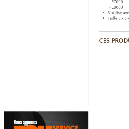
- E7000
- E8000
S'utilise av
Taille 6 x 6
CES PROD