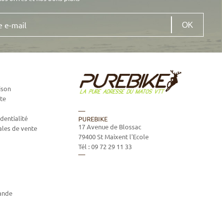
ison
te
dentialité
PUREBIKE
17 Avenue de Blossac
ales de vente
79400
St Maixent l'Ecole
Tél :
09 72 29 11 33
ande