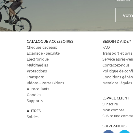
Votre
e-
mail
CATALOGUE ACCESSOIRES
BESOIN D'AIDE ?
Chèques cadeaux
FAQ
Eclairage - Securité
Transport et livra
Electronique
Service après-ven
Multimédias
Contactez-nous
Protections
Politique de confi
Transport
Conditions génér
Bidons - Porte Bidons
Mentions légales
Autocollants
Goodies
ESPACE CLIENT
Supports
S’inscrire
Mon compte
AUTRES
Suivre une comm
Soldes
SUIVEZ-NOUS