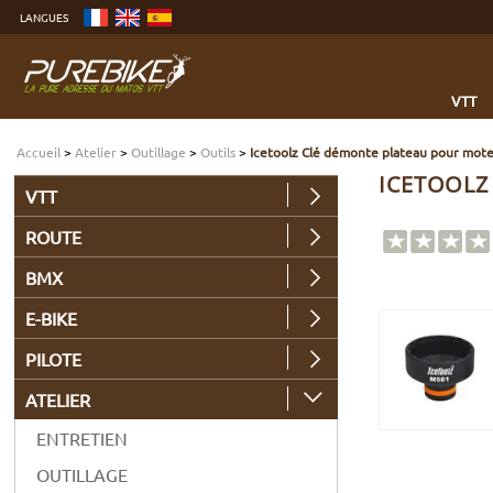
Aller
LANGUES
au
contenu
Aller
au
menu
Aller
à
VTT
la
recherche
Accueil
>
Atelier
>
Outillage
>
Outils
>
Icetoolz Clé démonte plateau pour mo
ICETOOLZ
VTT
ROUTE
BMX
E-BIKE
PILOTE
ATELIER
ENTRETIEN
OUTILLAGE