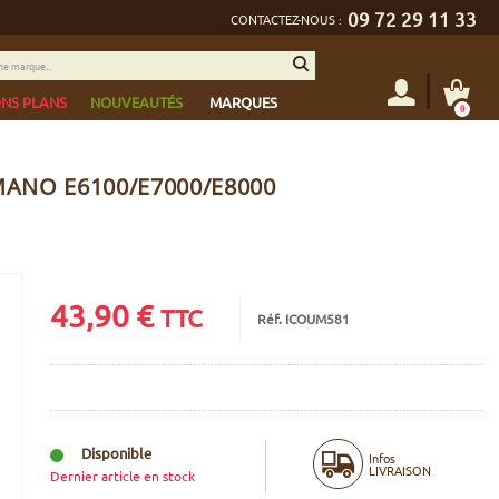
09 72 29 11 33
CONTACTEZ-NOUS :
NS PLANS
NOUVEAUTÉS
MARQUES
0
ANO E6100/E7000/E8000
43,90
€
TTC
Réf. ICOUM581
Disponible
Infos
LIVRAISON
Dernier article en stock