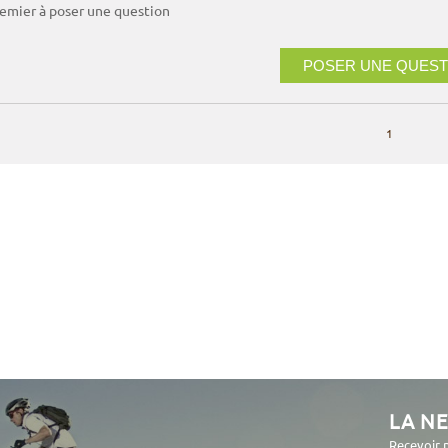
remier à poser une question
POSER UNE QUEST
1
LA N
Recevoir 