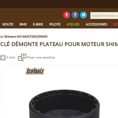
Rechercher
un
produit,
ROUTE
BMX
E-BIKE
PILOTE
ATELIER
ACCESSOIRES
BO
une
marque...
teur Shimano E6100/E7000/E8000
 CLÉ DÉMONTE PLATEAU POUR MOTEUR SHIM
0
Avis
Poser une question