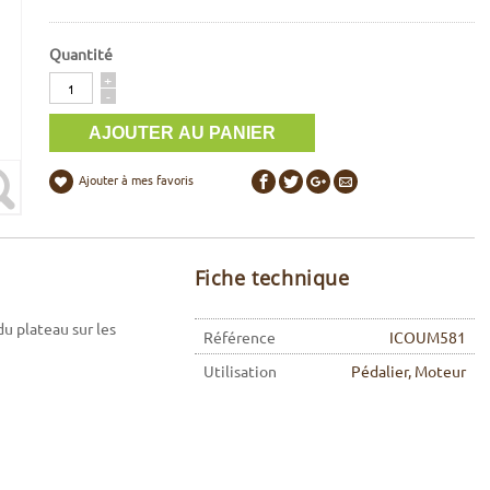
Quantité
Quantité
+
-
Ajouter à mes favoris
Fiche technique
u plateau sur les
Référence
ICOUM581
Utilisation
Pédalier, Moteur