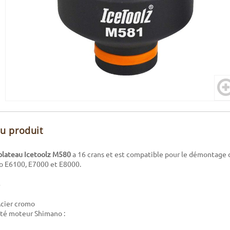
du produit
plateau Icetoolz M580
a 16 crans et est compatible pour le démontage d
 E6100, E7000 et E8000.
Acier cromo
té moteur Shimano :