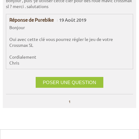
bonjour , puis -je utiliser cette clef pour des roue mavic crossmax
sl ? merci . salutations
Réponse de Purebike
19 Août 2019
Bonjour
Oui avec cette clé vous pourrez régler le jeu de votre
Crossmax SL
Cordialement
Chris
POSER UNE QUESTION
1