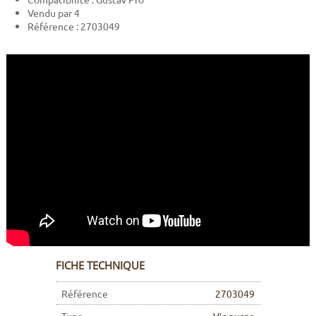
Vendu par 4
Référence :
2703049
FICHE TECHNIQUE
Référence
2703049
Type
Vis purge