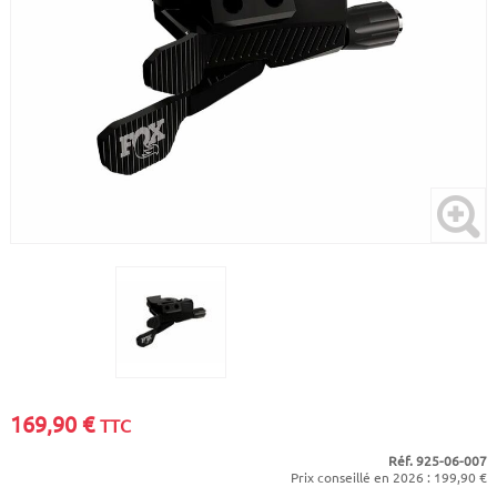
CADRES
ECRANS
SOINS DU CORPS
AUTOCOLLANTS
PURE DAYS
BATTERIES
ETUDE POSTURALE
GOODIES
CADRES E-BIKE
SUPPORTS
MOTEURS
COMMANDES DÉPORTÉES
CABLES ÉLECTRIQUES
169,90
€
TTC
Réf. 925-06-007
Prix conseillé en 2026 : 199,90 €