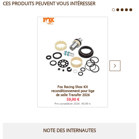
CES PRODUITS PEUVENT VOUS INTÉRESSER
Produit
suivant
Fox Racing Shox Kit
Fox Ra
reconditionnement pour tige
au gui
de selle Transfer 2026
59,90 €
Prix conseillé en 2026 : 85,90 €
Prix co
NOTE DES INTERNAUTES