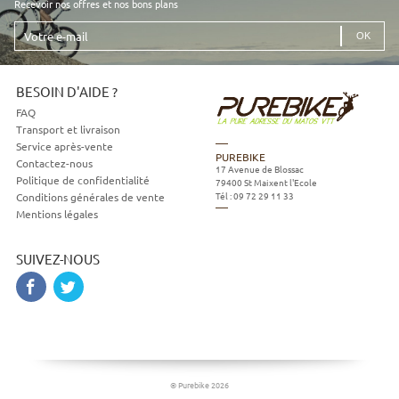
Recevoir nos offres et nos bons plans
Votre
e-
mail
BESOIN D'AIDE ?
FAQ
Transport et livraison
Service après-vente
PUREBIKE
Contactez-nous
17 Avenue de Blossac
Politique de confidentialité
79400
St Maixent l'Ecole
Tél :
09 72 29 11 33
Conditions générales de vente
Mentions légales
SUIVEZ-NOUS
© Purebike 2026