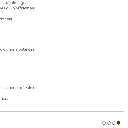
nect Module (place
ues qui n'offrent pas
rément)
low mais ajoute des
ite d'une durée de un
 mois