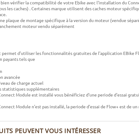
 bien vérifier la compatibilité de votre Ebike avec l'installation du Con
sous les caches) . Certaines marque utilisent des caches moteur spécifiq
ace.
ne plaque de montage spécifique à la version du moteur (vendue sépa
ranchement moteur vendu séparément
ermet d'utiliser les fonctionnalités gratuites de l'application EBike F
m payants tels que
rm
on avancée
niveau de charge actuel
es statistiques supplémentaires
Connect Module est installé vous bénéficiez d'une periode d'essai gratu
Connect Module n'est pas installé, la periode d'essai de Flow+ est de un
UITS PEUVENT VOUS INTÉRESSER