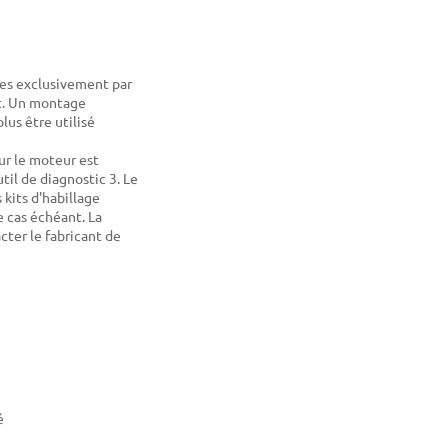
ées exclusivement par
et. Un montage
us être utilisé
ur le moteur est
til de diagnostic 3. Le
kits d'habillage
e cas échéant. La
cter le fabricant de
é