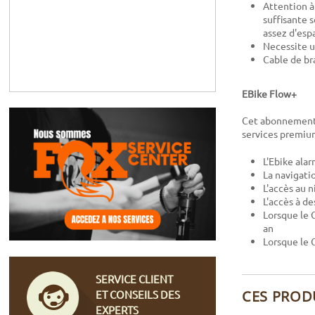
Attention à
suffisante 
assez d'esp
Necessite u
Cable de b
EBike Flow+
Cet abonnement p
services premiu
L'Ebike ala
La navigati
L'accès au 
L'accès à d
Lorsque le 
an
Lorsque le 
SERVICE CLIENT
CES PROD
ET CONSEILS DES
EXPERTS