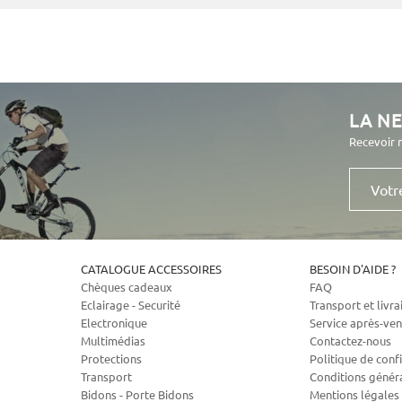
LA N
Recevoir 
Votre
e-
mail
CATALOGUE ACCESSOIRES
BESOIN D'AIDE ?
Chèques cadeaux
FAQ
Eclairage - Securité
Transport et livra
Electronique
Service après-ven
Multimédias
Contactez-nous
Protections
Politique de confi
Transport
Conditions génér
Bidons - Porte Bidons
Mentions légales