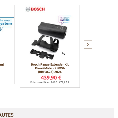
Produit
suivant
ent
Bosch Range Extender Kit
Bosch Câble P
PowerMore - 250Wh
Fiche vers 
(BBP3623) 2026
439,90 €
28,9
Prix conseillé en 2026 : 472,95 €
AUTES