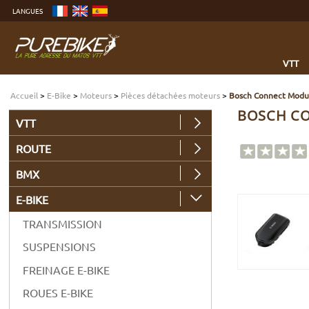
Aller
LANGUES
au
contenu
Aller
au
menu
Aller
à
VTT
la
recherche
Accueil
>
E-Bike
>
Moteurs
>
Pièces détachées moteurs
>
Bosch Connect Mod
BOSCH CO
VTT
ROUTE
BMX
E-BIKE
TRANSMISSION
SUSPENSIONS
FREINAGE E-BIKE
ROUES E-BIKE