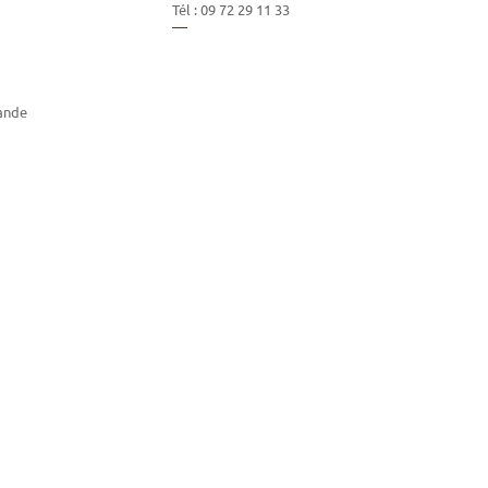
Tél :
09 72 29 11 33
ande