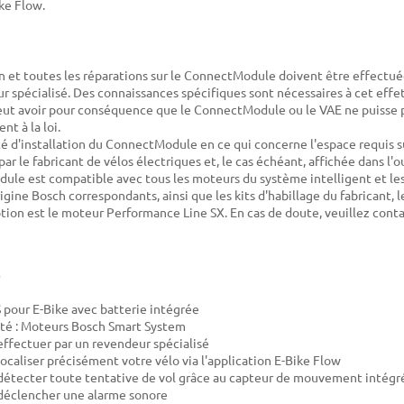
ike Flow.
ion et toutes les réparations sur le ConnectModule doivent être effectu
r spécialisé. Des connaissances spécifiques sont nécessaires à cet eff
eut avoir pour conséquence que le ConnectModule ou le VAE ne puisse pl
t à la loi.
ité d'installation du ConnectModule en ce qui concerne l'espace requis s
ar le fabricant de vélos électriques et, le cas échéant, affichée dans l'ou
le est compatible avec tous les moteurs du système intelligent et les 
gine Bosch correspondants, ainsi que les kits d'habillage du fabricant, l
tion est le moteur Performance Line SX. En cas de doute, veuillez conta
 pour E-Bike avec batterie intégrée
té : Moteurs Bosch Smart System
ffectuer par un revendeur spécialisé
ocaliser précisément votre vélo via l'application E-Bike Flow
étecter toute tentative de vol grâce au capteur de mouvement intégr
déclencher une alarme sonore