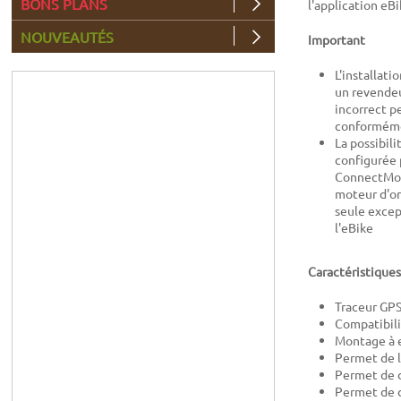
BONS PLANS
l'application eB
NOUVEAUTÉS
Important
L'installat
un revendeu
incorrect p
conformémen
La possibil
configurée p
ConnectModu
moteur d'ori
seule excep
l'eBike
Caractéristiques
Traceur GPS
Compatibili
Montage à e
Permet de l
Permet de d
Permet de 