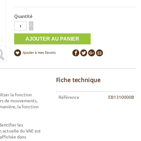
Quantité
Quantité
+
-
Ajouter à mes favoris
Fiche technique
liser la fonction
Référence
EB1310000B
eurs de mouvements,
manière, la fonction
entifier les
n actuelle du VAE est
affichée dans