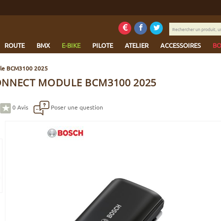
Rechercher
un
produit,
ROUTE
BMX
E-BIKE
PILOTE
ATELIER
ACCESSOIRES
BO
une
marque...
ule BCM3100 2025
NNECT MODULE BCM3100 2025
0
Avis
Poser une question