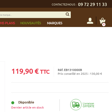
09 72 29 11 33
CONTACTEZ-NOUS :
NS PLANS
NOUVEAUTÉS
MARQUES
0
119,90
€
Réf. EB1310000B
TTC
Prix conseillé en 2025 : 130,00 €
Disponible
Livraison
OFFERTE
Dernier article en stock