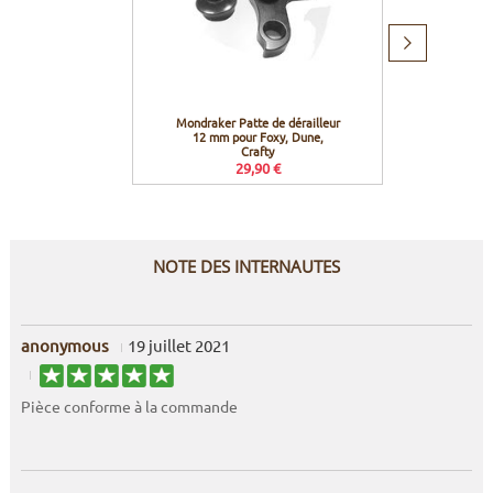
Produit
suivant
Mondraker Patte de dérailleur
Mondr
12 mm pour Foxy, Dune,
po
Crafty
29,90 €
NOTE DES INTERNAUTES
anonymous
19 juillet 2021
Pièce conforme à la commande