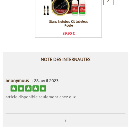
Produit
suivant
Stans Notubes Kit tubeless
Mavic V
Route
a
39,90 €
NOTE DES INTERNAUTES
anonymous
28 avril 2023
article disponible seulement chez eux
1