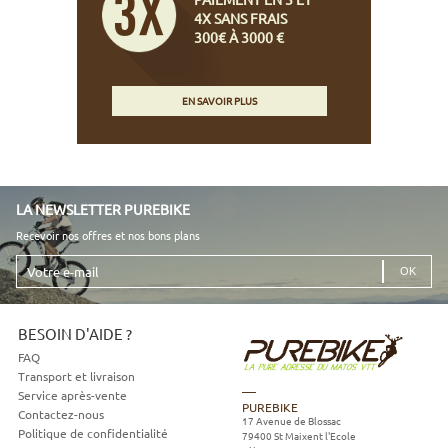
4X SANS FRAIS
300€ À 3000 €
EN SAVOIR PLUS
LA NEWSLETTER PUREBIKE
Recevoir nos offres et nos bons plans
Votre
e-
mail
BESOIN D'AIDE ?
FAQ
Transport et livraison
Service après-vente
PUREBIKE
Contactez-nous
17 Avenue de Blossac
Politique de confidentialité
79400
St Maixent l'Ecole