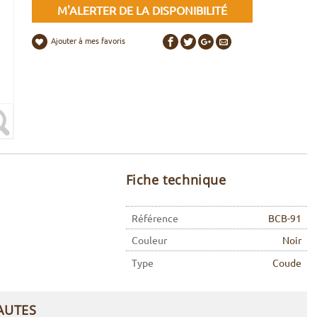
M'ALERTER DE LA DISPONIBILITÉ
Ajouter à mes favoris
Fiche technique
Référence
BCB-91
Couleur
Noir
Type
Coude
AUTES