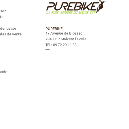
ison
te
dentialité
PUREBIKE
17 Avenue de Blossac
ales de vente
79400
St Maixent l'Ecole
Tél :
09 72 29 11 33
ande