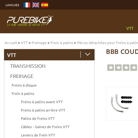
Aller
LANGUES
au
contenu
Aller
au
menu
Aller
à
VTT
la
recherche
Accueil
>
VTT
>
Freinage
>
Frein à patins
>
Pièces détachées pour freins à pati
BBB COUD
VTT
TRANSMISSION
FREINAGE
Freins à disque
Frein à patins
Freins à patins avant VTT
Freins à patins arrière VTT
Patins de freins VTT
Câbles - Gaines de freins VTT
Leviers de frein VTT