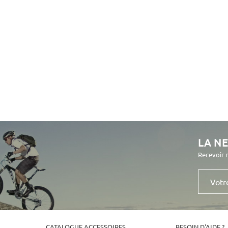
LA N
Recevoir 
Votre
e-
mail
CATALOGUE ACCESSOIRES
BESOIN D'AIDE ?