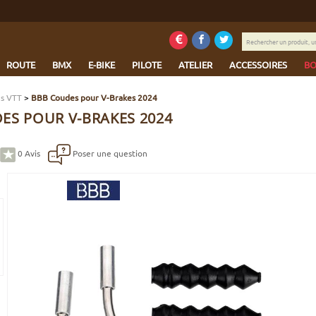
Rechercher
un
produit,
ROUTE
BMX
E-BIKE
PILOTE
ATELIER
ACCESSOIRES
BO
une
marque...
ns VTT
>
BBB Coudes pour V-Brakes 2024
ES POUR V-BRAKES 2024
0
Avis
Poser une question