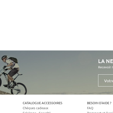
LA N
Recevoir 
Votre
e-
mail
CATALOGUE ACCESSOIRES
BESOIN D'AIDE ?
Chèques cadeaux
FAQ
Eclairage - Securité
Transport et livra