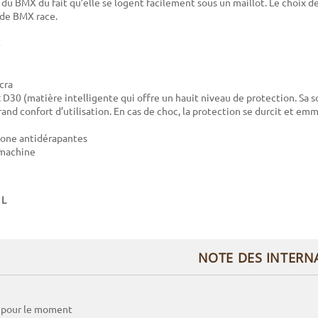
 du BMX du fait qu’elle se logent facilement sous un maillot. Le choix d
de BMX race.
cra
: D30 (matière intelligente qui offre un hauit niveau de protection. Sa
rand confort d’utilisation. En cas de choc, la protection se durcit et em
cone antidérapantes
 machine
 L
NOTE DES INTERN
 pour le moment