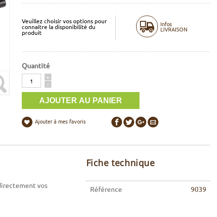
Veuillez choisir vos options pour
Infos
connaitre la disponibilité du
LIVRAISON
produit
Quantité
Quantité
+
-
Ajouter à mes favoris
Fiche technique
 directement vos
Référence
9039