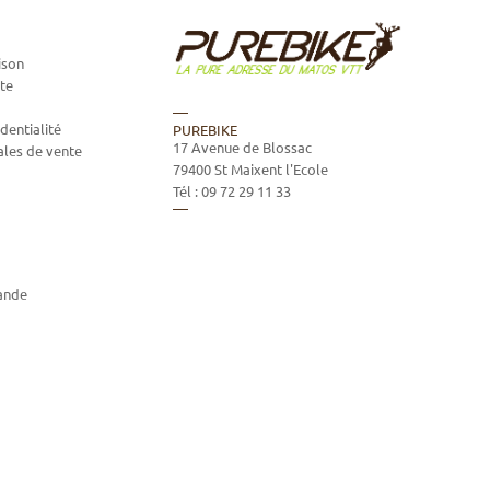
ison
te
dentialité
PUREBIKE
17 Avenue de Blossac
ales de vente
79400
St Maixent l'Ecole
Tél :
09 72 29 11 33
ande