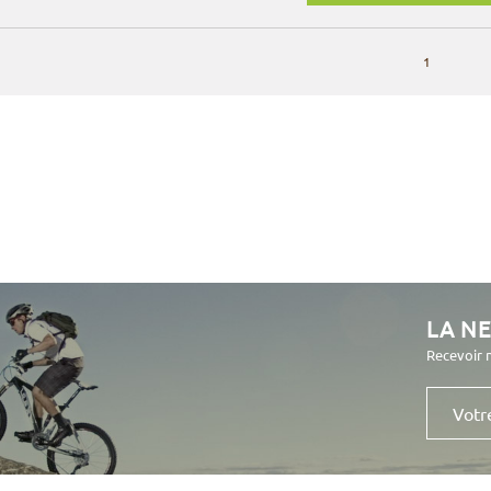
1
LA N
Recevoir 
Votre
e-
mail