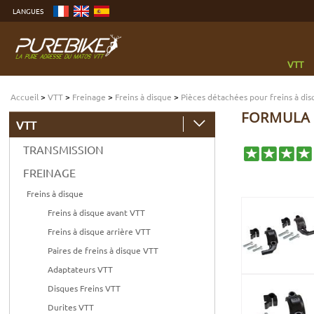
Aller
LANGUES
au
contenu
Aller
au
menu
Aller
à
VTT
la
recherche
Accueil
>
VTT
>
Freinage
>
Freins à disque
>
Pièces détachées pour freins à di
FORMULA 
VTT
TRANSMISSION
FREINAGE
Freins à disque
Freins à disque avant VTT
Freins à disque arrière VTT
Paires de freins à disque VTT
Adaptateurs VTT
Disques Freins VTT
Durites VTT