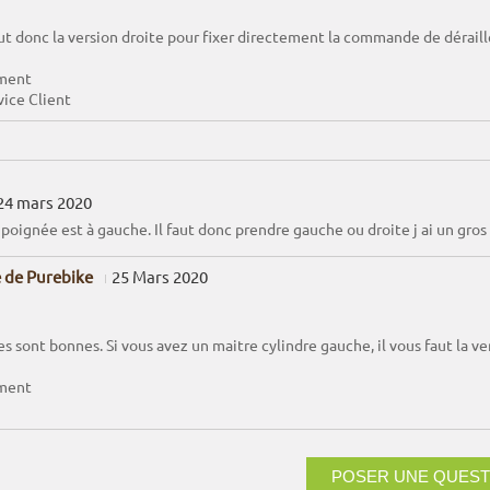
aut donc la version droite pour fixer directement la commande de dérailleu
ment
vice Client
24 mars 2020
 poignée est à gauche. Il faut donc prendre gauche ou droite j ai un gro
 de Purebike
25 Mars 2020
s sont bonnes. Si vous avez un maitre cylindre gauche, il vous faut la v
ment
POSER UNE QUEST