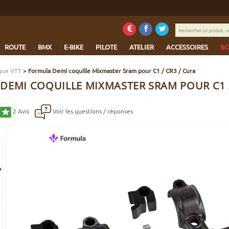
Rechercher
un
produit,
ROUTE
BMX
E-BIKE
PILOTE
ATELIER
ACCESSOIRES
BO
une
marque...
sque VTT
>
Formula Demi coquille Mixmaster Sram pour C1 / CR3 / Cura
DEMI COQUILLE MIXMASTER SRAM POUR C1 /
2
Avis
Voir les questions / réponses