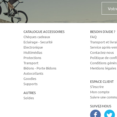
Votre
e-
mail
CATALOGUE ACCESSOIRES
BESOIN D'AIDE ?
Chèques cadeaux
FAQ
Eclairage - Securité
Transport et livra
Electronique
Service après-ven
Multimédias
Contactez-nous
Protections
Politique de confi
Transport
Conditions génér
Bidons - Porte Bidons
Mentions légales
Autocollants
Goodies
ESPACE CLIENT
Supports
S’inscrire
Mon compte
AUTRES
Suivre une comm
Soldes
SUIVEZ-NOUS