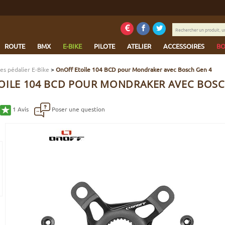
Rechercher
un
produit,
ROUTE
BMX
E-BIKE
PILOTE
ATELIER
ACCESSOIRES
BO
une
marque...
es pédalier E-Bike
>
OnOff Etoile 104 BCD pour Mondraker avec Bosch Gen 4
OILE 104 BCD POUR MONDRAKER AVEC BOSC
1
Avis
Poser une question