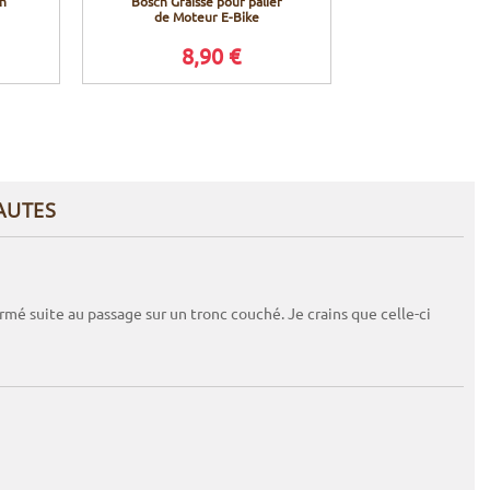
on
Bosch Graisse pour palier
Cyclus Tools 
de Moteur E-Bike
bague de ver
Bosch Act
Performance 
8,90 €
41,9
AUTES
rmé suite au passage sur un tronc couché. Je crains que celle-ci