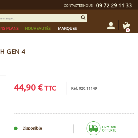
09 72 29 11 33
CONTACTEZ-NOUS :
NS PLANS
NOUVEAUTÉS
MARQUES
0
H GEN 4
44,90
€
TTC
Réf. 020.11149
Livraison
Disponible
OFFERTE