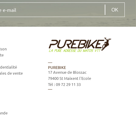
ison
te
dentialité
PUREBIKE
17 Avenue de Blossac
ales de vente
79400
St Maixent l'Ecole
Tél :
09 72 29 11 33
ande