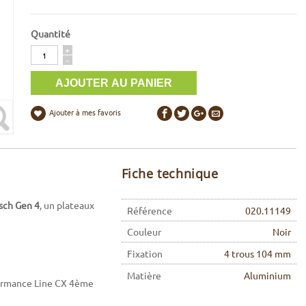
Quantité
Quantité
+
-
Ajouter à mes favoris
Fiche technique
sch Gen 4
, un plateaux
Référence
020.11149
Couleur
Noir
Fixation
4 trous 104 mm
Matière
Aluminium
ormance Line CX 4ème