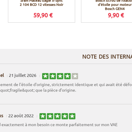
Sram Plateau Eagle X-Sync
Bosch Ecrou de fixati
2 104 BCD 12 vitesses Noir
d'étoile pour moteur
Bosch GEN4
59,90 €
9,90 €
NOTE DES INTERN
el
21 juillet 2026
ment de l'étoile d'origine, strictement identique et qui avait été défo
&quot;fragile&quot; que la pièce d'origine.
us
22 août 2022
 exactement à mon besoin ce monte parfaitement sur mon VAE