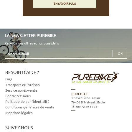
EN SAVOIR PLUS
LA NEWSLETTER PUREBIKE
Recevoir nos offres et nos bons plans
Votre
e-
mail
BESOIN D'AIDE ?
FAQ
Transport et livraison
Service après-vente
PUREBIKE
Contactez-nous
17 Avenue de Blossac
Politique de confidentialité
79400
St Maixent l'Ecole
Tél :
09 72 29 11 33
Conditions générales de vente
Mentions légales
SUIVEZ-NOUS