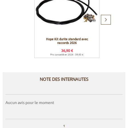
Produit
suivant
Hope Kit durite standard avec
Hope 
raccords 2026
36,90 €
Prix conseillé en 2026 : 39,60 €
Prix c
NOTE DES INTERNAUTES
Aucun avis pour le moment
1