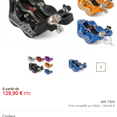
CADRES
ECRANS
SOINS DU CORPS
AUTOCOLLANTS
BATTERIES
ETUDE POSTURALE
GOODIES
CADRES E-BIKE
SUPPORTS
MOTEURS
COMMANDES DÉPORTÉES
Suivant
CABLES ÉLECTRIQUES
À partir de
129,90
€
TTC
Réf. 7324
Prix conseillé en 2026 : 144,50 €
Couleur