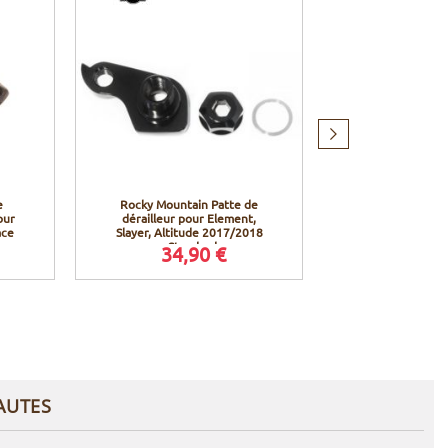
Produit
suivant
e
Rocky Mountain Patte de
Rocky Mountai
our
dérailleur pour Element,
Powerplay A
ace
Slayer, Altitude 2017/2018
Bleu/Noi
- Standard
34,90 €
6 290
Prix conseillé
6 299,0
AUTES