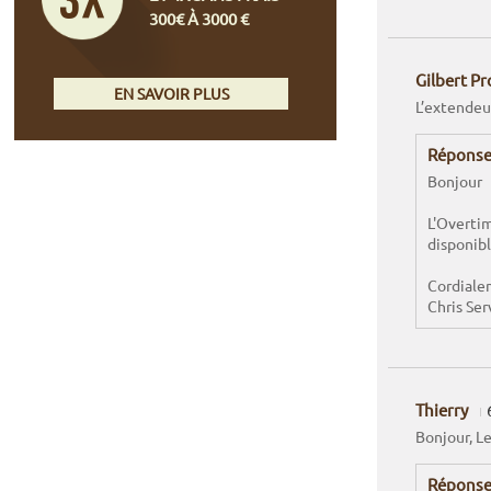
300€ À 3000 €
Gilbert P
EN SAVOIR PLUS
L’extendeur
Réponse
Bonjour
L'Overtim
disponib
Cordiale
Chris Ser
Thierry
Bonjour, L
Réponse