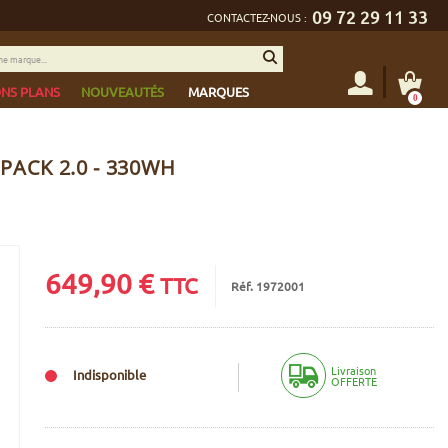
09 72 29 11 33
CONTACTEZ-NOUS :
NS PLANS
NOUVEAUTÉS
MARQUES
0
ACK 2.0 - 330WH
649,90
€
TTC
Réf. 1972001
Livraison
Indisponible
OFFERTE