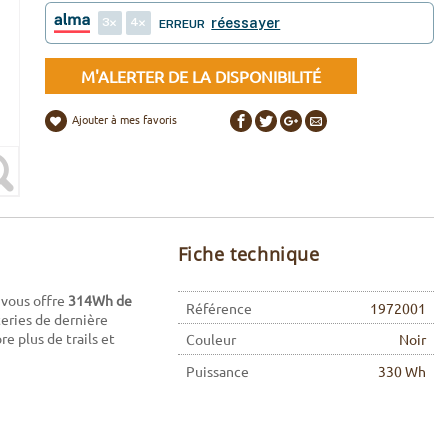
3
4
réessayer
ERREUR
M'ALERTER DE LA DISPONIBILITÉ
Ajouter à mes favoris
Fiche technique
Il vous offre
314Wh de
Référence
1972001
teries de dernière
e plus de trails et
Couleur
Noir
Puissance
330 Wh