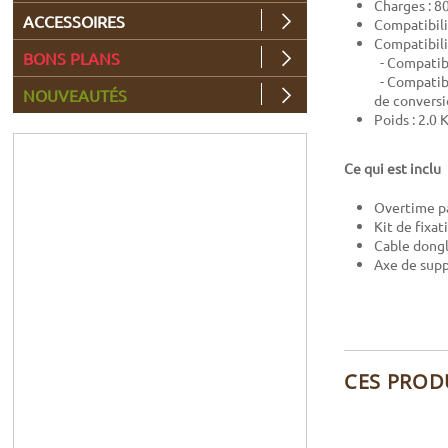
Charges : 8
ACCESSOIRES
Compatibili
Compatibili
BONS PLANS
- Compatibl
- Compatibl
NOUVEAUTÉS
de convers
Poids : 2.0 
Ce qui est inclu
Overtime p
Kit de fixa
Cable dong
Axe de sup
CES PROD