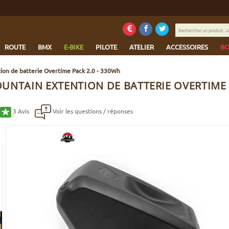
Rechercher
un
produit,
ROUTE
BMX
E-BIKE
PILOTE
ATELIER
ACCESSOIRES
BO
une
marque...
ion de batterie Overtime Pack 2.0 - 330Wh
UNTAIN EXTENTION DE BATTERIE OVERTIME P
3
Avis
Voir les questions / réponses