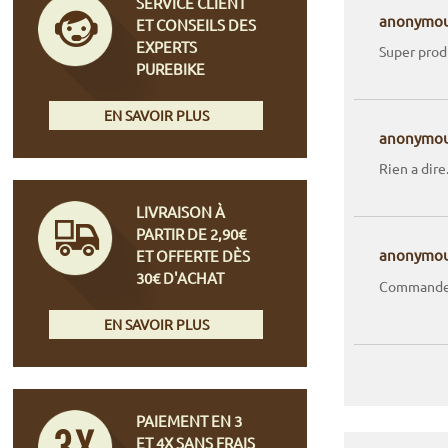
SERVICE CLIENT
anonymo
ET CONSEILS DES
EXPERTS
Super produ
PUREBIKE
EN SAVOIR PLUS
anonymo
Rien a dire
LIVRAISON À
PARTIR DE 2,90€
anonymo
ET OFFERTE DÈS
30€ D'ACHAT
Commande 
EN SAVOIR PLUS
PAIEMENT EN 3
ET 4X SANS FRAIS