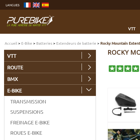
Aller
LANGUES
au
contenu
Aller
au
menu
Aller
à
VTT
la
recherche
Accueil
>
E-Bike
>
Batteries
>
Extendeurs de batterie
>
Rocky Mountain Extent
ROCKY MO
VTT
ROUTE
BMX
E-BIKE
TRANSMISSION
SUSPENSIONS
FREINAGE E-BIKE
ROUES E-BIKE