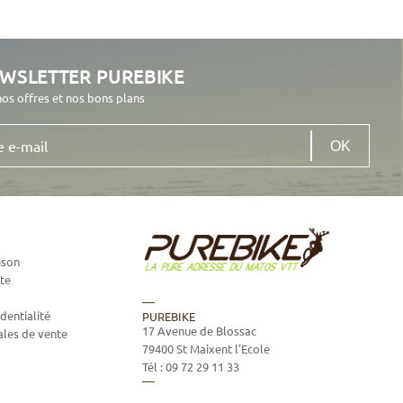
EWSLETTER PUREBIKE
nos offres et nos bons plans
ison
te
dentialité
PUREBIKE
17 Avenue de Blossac
ales de vente
79400
St Maixent l'Ecole
Tél :
09 72 29 11 33