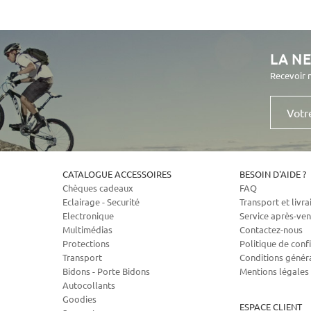
LA N
Recevoir 
Votre
e-
mail
CATALOGUE ACCESSOIRES
BESOIN D'AIDE ?
Chèques cadeaux
FAQ
Eclairage - Securité
Transport et livra
Electronique
Service après-ven
Multimédias
Contactez-nous
Protections
Politique de confi
Transport
Conditions génér
Bidons - Porte Bidons
Mentions légales
Autocollants
Goodies
ESPACE CLIENT