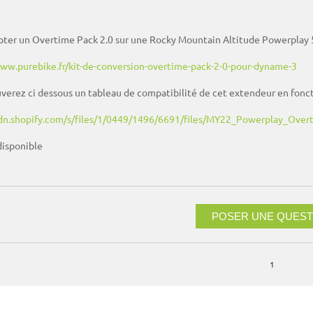
ter un Overtime Pack 2.0 sur une Rocky Mountain Altitude Powerplay 50 
www.purebike.fr/kit-de-conversion-overtime-pack-2-0-pour-dyname-3
verez ci dessous un tableau de compatibilité de cet extendeur en fonction
cdn.shopify.com/s/files/1/0449/1496/6691/files/MY22_Powerplay_Ov
disponible
POSER UNE QUEST
1