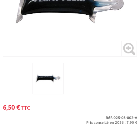
CADRES
ECRANS
SOINS DU CORPS
AUTOCOLLANTS
BATTERIES
ETUDE POSTURALE
GOODIES
CADRES E-BIKE
SUPPORTS
MOTEURS
COMMANDES DÉPORTÉES
CABLES ÉLECTRIQUES
6,50
€
TTC
Réf. 025-03-002-A
Prix conseillé en 2026 : 7,90 €