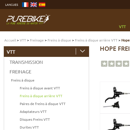
Aller
LANGUES
au
contenu
Aller
au
menu
Aller
à
VTT
la
recherche
Accueil
>
VTT
>
Freinage
>
Freins à disque
>
Freins à disque arrière VTT
>
Hope 
HOPE FREI
VTT
TRANSMISSION
FREINAGE
Freins à disque
Freins à disque avant VTT
Freins à disque arrière VTT
Paires de freins à disque VTT
Adaptateurs VTT
Disques Freins VTT
Durites VTT