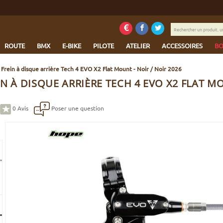
Rechercher
un
produit,
ROUTE
BMX
E-BIKE
PILOTE
ATELIER
ACCESSOIRES
BO
une
marque...
Frein à disque arrière Tech 4 EVO X2 Flat Mount - Noir / Noir 2026
N À DISQUE ARRIÈRE TECH 4 EVO X2 FLAT MO
0
Avis
Poser une question