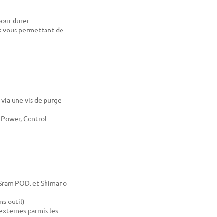
pour durer
rs vous permettant de
 via une vis de purge
, Power, Control
 Sram POD, et Shimano
ns outil)
 externes parmis les