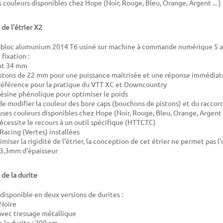
couleurs disponibles chez Hope (Noir, Rouge, Bleu, Orange, Argent ... )
de l'étrier X2
obloc alumunium 2014 T6 usiné sur machine à commande numérique 5 
fixation :
nt 34 mm
pistons de 22 mm pour une puissance maîtrisée et une réponse immédiat
 référence pour la pratique du VTT XC et Downcountry
résine phénolique pour optimiser le poids
 de modifier la couleur des bore caps (bouchons de pistons) et du raccord
ses couleurs disponibles chez Hope (Noir, Rouge, Bleu, Orange, Argent .
écessite le recours à un outil spécifique (HTTCTC)
Racing (Vertes) installées
miser la rigidité de l’étrier, la conception de cet étrier ne permet pas l'
 3,3mm d'épaisseur
 de la durite
 disponible en deux versions de durites :
Noire
avec tressage métallique
la durite : 20
0 cm