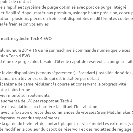
 point de contact.
 simplifiée : système de purge optimisé avec port de purge intégré
et fiabilité Hope : matériaux premium, usinage haute précision, conçu 
ation : plusieurs pièces du frein sont disponibles en différentes couleu
r le frein selon vos envies
 maitre cylindre Tech 4 EVO
n alumunium 2014 T6 usiné sur machine à commande numérique 5 axes
sign Tech 4 EVO
ème de purge : plus besoin d'ôter le capot de réservoir, la purge se fait
e levier disponibles (vendus séparement) : Standard (installée de série) 
tandard du levier est celle qui est installée par défaut
anisme de came réduisant la course et conservant la progressivité
ntact plus ferme
evier monté sur roulements
r augmenté de 6% par rapport au Tech 4
e d'installation sur charnière facilitant l'installation
avec la fixation directe des commandes de vitesses Sram Matchmaker,
adaptateurs vendus séparément)
 la garde du levier et du contact plaquettes via 2 molettes externes (sa
 de modifier la couleur du capot de réservoir et des molettes de réglage