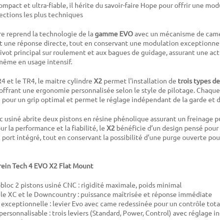
mpact et ultra-fiable, il hérite du savoir-faire Hope pour offrir une mo
ctions les plus techniques
re reprend la technologie de la
gamme EVO
avec un mécanisme de came
et une réponse directe, tout en conservant une modulation exceptionne
pivot principal sur roulement et aux bagues de guidage, assurant une ac
 même en usage intensif.
 et le TR4, le maitre cylindre
X2
permet l'installation de
trois types de
offrant une ergonomie personnalisée selon le style de pilotage. Chaque
 pour un grip optimal et permet le réglage indépendant de la garde et d
c usiné abrite deux pistons en résine phénolique assurant un freinage pu
r la performance et la fiabilité, le
X2
bénéficie d’un design pensé pour 
port intégré, tout en conservant la possibilité d’une purge ouverte pour 
frein Tech 4 EVO X2 Flat Mount
bloc 2 pistons usiné CNC : rigidité maximale, poids minimal
le XC et le Downcountry : puissance maîtrisée et réponse immédiate
exceptionnelle : levier Evo avec came redessinée pour un contrôle tota
ersonnalisable : trois leviers (Standard, Power, Control) avec réglage 