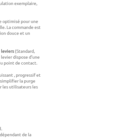
dulation exemplaire,
 optimisé pour une
lle. La commande est
tion douce et un
 leviers
(Standard,
 levier dispose d’une
u point de contact.
issant , progressif et
simplifier la purge
les utilisateurs les
l.
indépendant de la