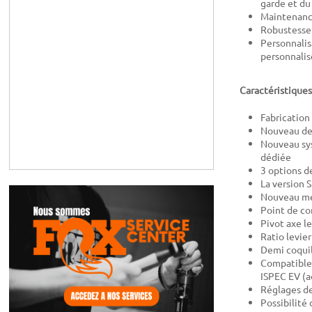
garde et du
Maintenance
Robustesse 
Personnalis
personnalise
Caractéristiques
Fabricatio
Nouveau de
Nouveau syst
dédiée
3 options d
La version S
Nouveau méc
Point de co
Pivot axe l
Ratio levie
Demi coquill
Compatible 
ISPEC EV (
Réglages de
Possibilité