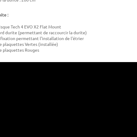
ite :
disque Tech 4 EVO X2 Flat Mount
ord durite (permettant de raccourcir la durite)
fixation permettant l'installation de l'étrier
e plaquettes Vertes (installée)
de plaquettes Rouges