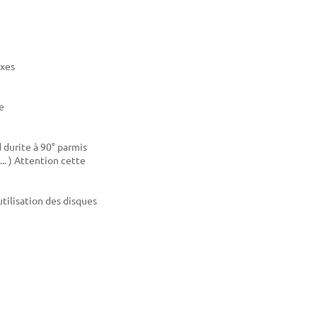
axes
e
 durite à 90° parmis
.. ) Attention cette
utilisation des disques