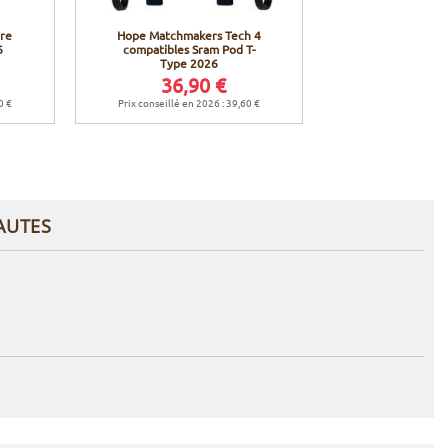
re
Hope Matchmakers Tech 4
Hope Kit de 
6
compatibles Sram Pod T-
Brake Bleed
Type 2026
36,90 €
32,9
0 €
Prix conseillé en 2026 : 39,60 €
Prix conseillé en 
AUTES