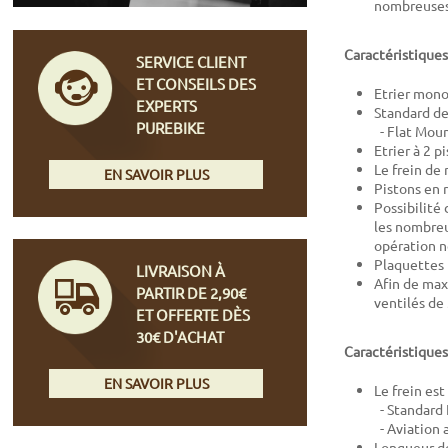
nombreuses 
Caractéristiques 
SERVICE CLIENT
ET CONSEILS DES
Etrier mon
EXPERTS
Standard de 
PUREBIKE
- Flat Mou
Etrier à 2 
Le frein de
EN SAVOIR PLUS
Pistons en 
Possibilité
les nombreu
opération n
Plaquettes 
LIVRAISON À
Afin de maxi
PARTIR DE 2,90€
ventilés de
ET OFFERTE DÈS
30€ D'ACHAT
Caractéristiques
EN SAVOIR PLUS
Le frein est
- Standard 
- Aviation 
Longueur de 