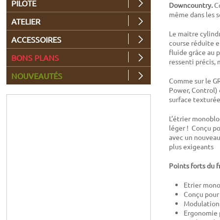
PILOTE
Downcountry.
Co
même dans les se
ATELIER
Le maitre cylind
ACCESSOIRES
course réduite 
fluide grâce au 
BONS PLANS
ressenti précis,
NOUVEAUTÉS
Comme sur le GR4
Power, Control) 
surface texturée
L’étrier monoblo
léger ! Conçu pou
avec un nouveau 
plus exigeants
Points forts du 
Etrier mono
Conçu pour 
Modulation 
Ergonomie p