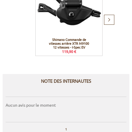
Produit
suivant
Shimano Commande de
Shimano
vitesses arrière XTR M9100
fr
12 vitesses - I-Spec EV
119,90 €
NOTE DES INTERNAUTES
Aucun avis pour le moment
1