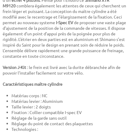
d’un
étrier 4 pistons
. Pensé pour l’Enduro ce
Shimano XTR
M9120
comblera également les attentes de ceux qui cherchent un
frein léger et puissant. La conception du maître cylindre a été
modifié avec le recentrage et l’élargissement de la fixation. Ceci
permet au nouveau systeme
I-Spec EV
de proposer une vaste plage
d’ajustement de la position de la commande de vitesses. Il dispose
également d’un point d’appui près de la poignée pour plus de
rigidité. L’étrier en deux parties est en aluminium et Shimano s’est
inspiré du Saint pour le design en prenant soin de réduire le poids.
L’ensemble délivre rapidement une grande puissance de freinage,
constante en toute circonstance.
Version J-Kit
: le frein est livré avec la durite débranchée afin de
pouvoir l'installer facilement sur votre vélo.
Caractéristiques maître cylindre
Matériau corps : NC
Matériau levier : Aluminium
Taille levier : 2 doigts
Fixation : Collier compatible I-spec EV
Réglage de la garde sans outil
Réglage du point de contact des plaquettes
Technologies :