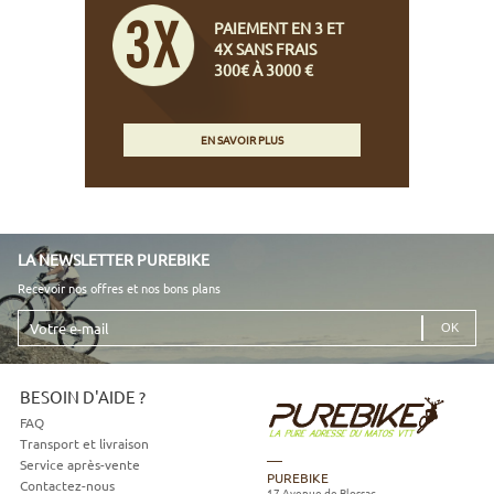
PAIEMENT EN 3 ET
4X SANS FRAIS
300€ À 3000 €
EN SAVOIR PLUS
LA NEWSLETTER PUREBIKE
Recevoir nos offres et nos bons plans
Votre
e-
mail
BESOIN D'AIDE ?
FAQ
Transport et livraison
Service après-vente
PUREBIKE
Contactez-nous
17 Avenue de Blossac