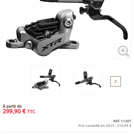
CADRES
ECRANS
SOINS DU CORPS
AUTOCOLLANTS
BATTERIES
ETUDE POSTURALE
GOODIES
CADRES E-BIKE
SUPPORTS
MOTEURS
COMMANDES DÉPORTÉES
CABLES ÉLECTRIQUES
Suivant
À partir de
299,90
€
TTC
Réf. 11307
Prix conseillé en 2025 : 319,99 €