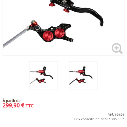
CADRES
ECRANS
SOINS DU CORPS
AUTOCOLLANTS
BATTERIES
ETUDE POSTURALE
GOODIES
CADRES E-BIKE
SUPPORTS
MOTEURS
COMMANDES DÉPORTÉES
CABLES ÉLECTRIQUES
À partir de
299,90
€
TTC
Réf. 19691
Prix conseillé en 2026 : 305,00 €