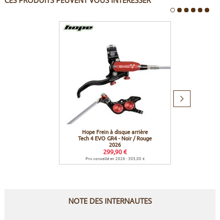
CES PRODUITS PEUVENT VOUS INTÉRESSER
Produit
suivant
Hope Frein à disque arrière
Hope Ou
Tech 4 EVO GR4 - Noir / Rouge
p
2026
299,90 €
Prix conseillé en 2026 : 305,00 €
Prix c
NOTE DES INTERNAUTES