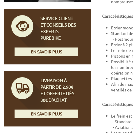
nombreuses 
Caractéristiques 
SERVICE CLIENT
ET CONSEILS DES
Etrier mon
EXPERTS
Standard de 
PUREBIKE
- Postmou
Etrier à 2 
Le frein de
EN SAVOIR PLUS
Pistons en 
Possibilité
les nombreu
opération n
Plaquettes 
LIVRAISON À
Afin de maxi
PARTIR DE 2,90€
ventilés de
ET OFFERTE DÈS
30€ D'ACHAT
Caractéristiques
EN SAVOIR PLUS
Le frein est
- Standard 
- Aviation 
Longueur de 