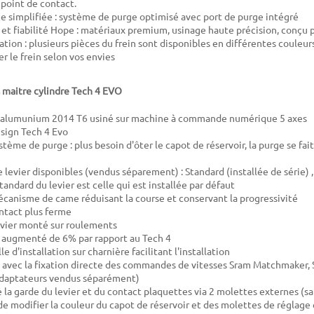
 point de contact.
 simplifiée : système de purge optimisé avec port de purge intégré
et fiabilité Hope : matériaux premium, usinage haute précision, conçu 
ation : plusieurs pièces du frein sont disponibles en différentes couleu
r le frein selon vos envies
 maitre cylindre Tech 4 EVO
n alumunium 2014 T6 usiné sur machine à commande numérique 5 axes
sign Tech 4 Evo
ème de purge : plus besoin d'ôter le capot de réservoir, la purge se fait
e levier disponibles (vendus séparement) : Standard (installée de série) 
tandard du levier est celle qui est installée par défaut
anisme de came réduisant la course et conservant la progressivité
ntact plus ferme
evier monté sur roulements
r augmenté de 6% par rapport au Tech 4
e d'installation sur charnière facilitant l'installation
avec la fixation directe des commandes de vitesses Sram Matchmaker,
adaptateurs vendus séparément)
 la garde du levier et du contact plaquettes via 2 molettes externes (sa
 de modifier la couleur du capot de réservoir et des molettes de réglage