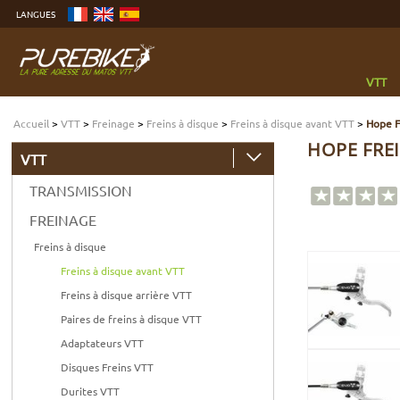
Aller
LANGUES
au
contenu
Aller
au
menu
Aller
à
VTT
la
recherche
Accueil
>
VTT
>
Freinage
>
Freins à disque
>
Freins à disque avant VTT
>
Hope F
HOPE FREI
VTT
TRANSMISSION
FREINAGE
Freins à disque
Freins à disque avant VTT
Freins à disque arrière VTT
Paires de freins à disque VTT
Adaptateurs VTT
Disques Freins VTT
Durites VTT