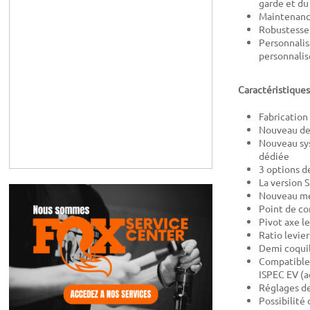
garde et du
Maintenance
Robustesse 
Personnalis
personnalise
Caractéristiques
Fabricatio
Nouveau de
Nouveau syst
dédiée
3 options d
La version S
Nouveau méc
Point de co
Pivot axe l
Ratio levie
Demi coquill
Compatible 
ISPEC EV (
Réglages de
Possibilité