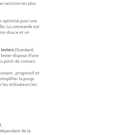
es sections les plus
 optimisé pour une
lle. La commande est
tion douce et un
 leviers
(Standard,
 levier dispose d’une
u point de contact.
issant , progressif et
simplifier la purge
les utilisateurs les
l.
indépendant de la