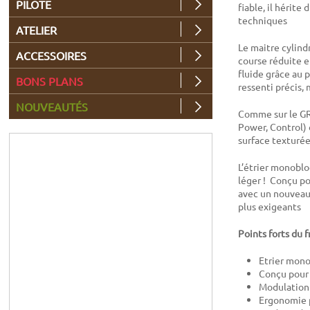
PILOTE
fiable, il hérit
techniques
ATELIER
Le maitre cylind
ACCESSOIRES
course réduite 
fluide grâce au 
BONS PLANS
ressenti précis,
NOUVEAUTÉS
Comme sur le GR4
Power, Control) 
surface texturée
L’étrier monoblo
léger ! Conçu pou
avec un nouveau 
plus exigeants
Points forts du 
Etrier mono
Conçu pour 
Modulation 
Ergonomie p