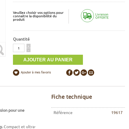
Veuillez choisir vos options pour
Livraison
connaitre la disponibilité du
OFFERTE
produit
Quantité
Quantité
+
-
Ajouter à mes favoris
Fiche technique
ision pour une
Référence
19617
y.
Compact et ultra-