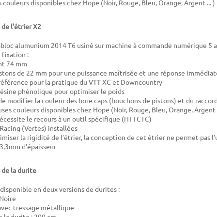
couleurs disponibles chez Hope (Noir, Rouge, Bleu, Orange, Argent ... )
de l'étrier X2
obloc alumunium 2014 T6 usiné sur machine à commande numérique 5 
fixation :
nt 74 mm
pistons de 22 mm pour une puissance maîtrisée et une réponse immédiat
 référence pour la pratique du VTT XC et Downcountry
résine phénolique pour optimiser le poids
 de modifier la couleur des bore caps (bouchons de pistons) et du raccord
ses couleurs disponibles chez Hope (Noir, Rouge, Bleu, Orange, Argent .
écessite le recours à un outil spécifique (HTTCTC)
Racing (Vertes) installées
miser la rigidité de l’étrier, la conception de cet étrier ne permet pas l'
 3,3mm d'épaisseur
 de la durite
 disponible en deux versions de durites :
Noire
avec tressage métallique
la durite : 20
0 cm