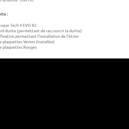
ite :
disque Tech 4 EVO X2
ord durite (permettant de raccourcir la durite)
fixation permettant l'installation de l'étrier
e plaquettes Vertes (installée)
de plaquettes Rouges