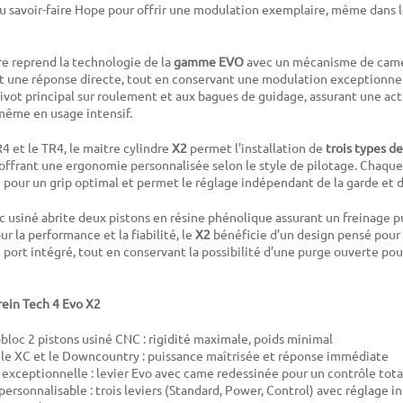
e du savoir-faire Hope pour offrir une modulation exemplaire, même dans l
re reprend la technologie de la
gamme EVO
avec un mécanisme de came
et une réponse directe, tout en conservant une modulation exceptionne
pivot principal sur roulement et aux bagues de guidage, assurant une ac
 même en usage intensif.
 et le TR4, le maitre cylindre
X2
permet l'installation de
trois types de
offrant une ergonomie personnalisée selon le style de pilotage. Chaque
 pour un grip optimal et permet le réglage indépendant de la garde et d
c usiné abrite deux pistons en résine phénolique assurant un freinage pu
r la performance et la fiabilité, le
X2
bénéficie d’un design pensé pour 
port intégré, tout en conservant la possibilité d’une purge ouverte pour 
frein Tech 4 Evo X2
bloc 2 pistons usiné CNC : rigidité maximale, poids minimal
le XC et le Downcountry : puissance maîtrisée et réponse immédiate
exceptionnelle : levier Evo avec came redessinée pour un contrôle tota
ersonnalisable : trois leviers (Standard, Power, Control) avec réglage 