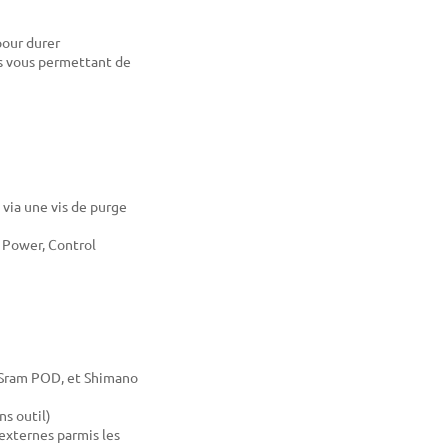
pour durer
rs vous permettant de
 via une vis de purge
, Power, Control
 Sram POD, et Shimano
ns outil)
 externes parmis les