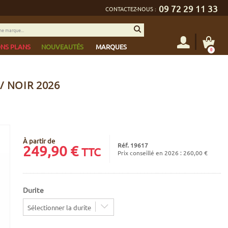
09 72 29 11 33
CONTACTEZ-NOUS :
NS PLANS
NOUVEAUTÉS
MARQUES
0
/ NOIR 2026
À partir de
Réf. 19617
249,90
€
TTC
Prix conseillé en 2026 : 260,00 €
Durite
Sélectionner la durite