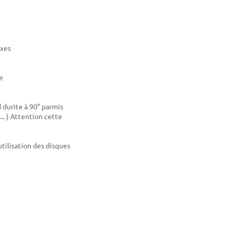
axes
e
 durite à 90° parmis
.. ) Attention cette
utilisation des disques