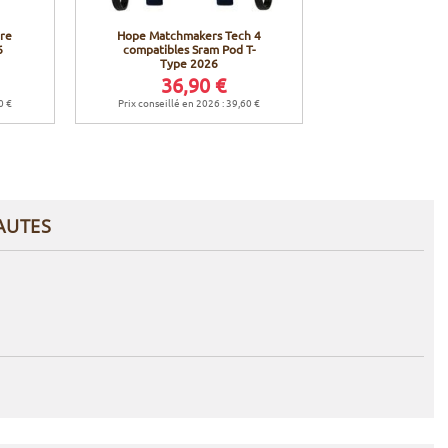
re
Hope Matchmakers Tech 4
Hope Frein à di
6
compatibles Sram Pod T-
Tech 4 EVO X2 
Type 2026
Noir / Bl
36,90 €
249,
0 €
Prix conseillé en 2026 : 39,60 €
Prix conseillé en 
AUTES