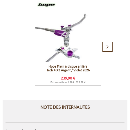
Produit
suivant
Hope Frein à disque arrière
Hope 
Tech 4 X2 Argent / Violet 2026
Cent
239,90 €
Prix conseillé en 2026 : 270,00 €
Prix co
NOTE DES INTERNAUTES