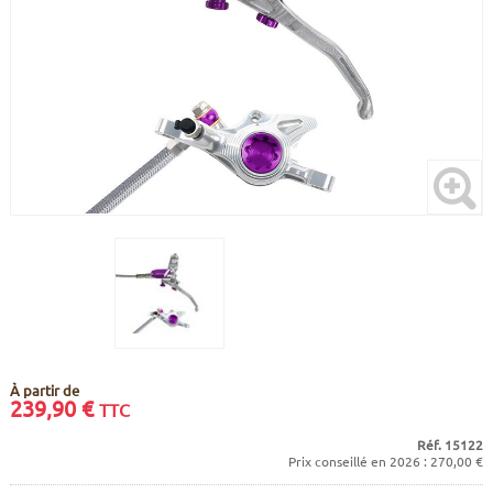
CADRES
ECRANS
SOINS DU CORPS
AUTOCOLLANTS
BATTERIES
ETUDE POSTURALE
GOODIES
CADRES E-BIKE
SUPPORTS
MOTEURS
COMMANDES DÉPORTÉES
CABLES ÉLECTRIQUES
À partir de
239,90
€
TTC
Réf. 15122
Prix conseillé en 2026 : 270,00 €