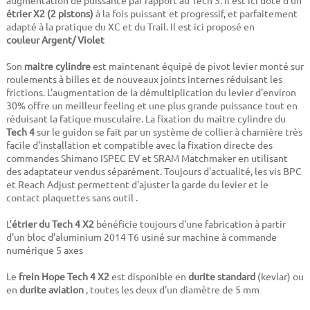
augmentation de puissance par rapport au Tech 3. Il est ici doté d'un
étrier X2 (2 pistons)
à la fois puissant et progressif, et parfaitement
adapté à la pratique du XC et du Trail. Il est ici proposé en
couleur
Argent/ Violet
Son
maitre cylindre
est maintenant équipé de pivot levier monté sur
roulements à billes et de nouveaux joints internes réduisant les
frictions. L'augmentation de la démultiplication du levier d'environ
30% offre un meilleur feeling et une plus grande puissance tout en
réduisant la fatique musculaire. La fixation du maitre cylindre du
Tech 4
sur le guidon se fait par un système de collier à charnière très
facile d'installation et compatible avec la fixation directe des
commandes Shimano ISPEC EV et SRAM Matchmaker en utilisant
des adaptateur vendus séparément. Toujours d'actualité, les vis BPC
et Reach Adjust permettent d'ajuster la garde du levier et le
contact plaquettes sans outil .
L'
étrier du Tech 4 X2
bénéficie toujours d'une fabrication à partir
d'un bloc d'aluminium 2014 T6 usiné sur machine à commande
numérique 5 axes
Le
frein Hope Tech 4 X2
est disponible en
durite standard
(kevlar) ou
en
durite aviation
, toutes les deux d'un diamètre de 5 mm