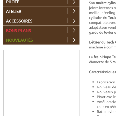
PILOTE
Son
maitre cylin
joints internes 
ATELIER
meilleur feeling
cylindre du
Tech
ACCESSOIRES
compatible avec
adaptateur vendu
BONS PLANS
garde du levier e
NOUVEAUTÉS
L'
étrier du Tech 
machine à comm
Le
frein Hope Te
diamètre de 5 
Caractéristiques
Fabricatio
Nouveau de
Nouveaux jo
Pivot axe l
Amélioratio
tout en réd
Ratio levie