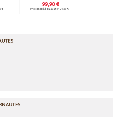
99,90 €
24,9
0 €
Prix conseillé en 2026 : 106,80 €
Prix conseillé en 
AUTES
ERNAUTES