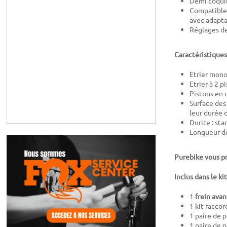
Demi coquill
Compatible 
avec adapt
Réglages de
Caractéristiques
Etrier mon
Etrier à 2 
Pistons en 
Surface des
leur durée 
Durite : sta
Longueur de
Purebike vous pr
Inclus dans le kit
1
frein avan
1 kit raccor
1 paire de 
1 paire de 