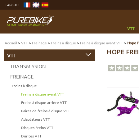
Aller
LANGUES
au
contenu
Aller
au
menu
Aller
à
VTT
la
recherche
Accueil
>
VTT
>
Freinage
>
Freins à disque
>
Freins à disque avant VTT
>
Hope F
HOPE FREI
VTT
TRANSMISSION
FREINAGE
Freins à disque
Freins à disque avant VTT
Freins à disque arrière VTT
Paires de freins à disque VTT
Adaptateurs VTT
Disques Freins VTT
Durites VTT