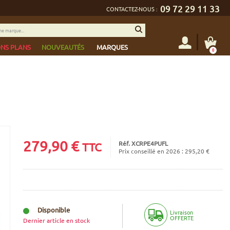
09 72 29 11 33
CONTACTEZ-NOUS :
NS PLANS
NOUVEAUTÉS
MARQUES
0
279,90
€
Réf. XCRPE4PUFL
TTC
Prix conseillé en 2026 : 295,20 €
Disponible
Livraison
OFFERTE
Dernier article en stock