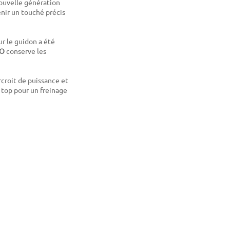
nouvelle génération
enir un touché précis
ur le guidon a été
RO
conserve les
rcroit de puissance et
e top pour un freinage