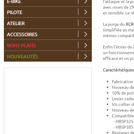
E-BIKE
l'attaque et la 
avec roues de 29
PILOTE
et sensible. Le r
ATELIER
La purge du
XCR
simplifiée au ma
ACCESSOIRES
mêmes compatibi
BONS PLANS
Enfin l'étrier du
un fonctionnemen
NOUVEAUTÉS
efficace et un p
Caractéristiques
Fabricatio
Nouveau des
10% de puis
Levier carb
Vis collier 
Nouveau de
Compatible 
- HBSP325 
- HBSP385 
Réglages de 