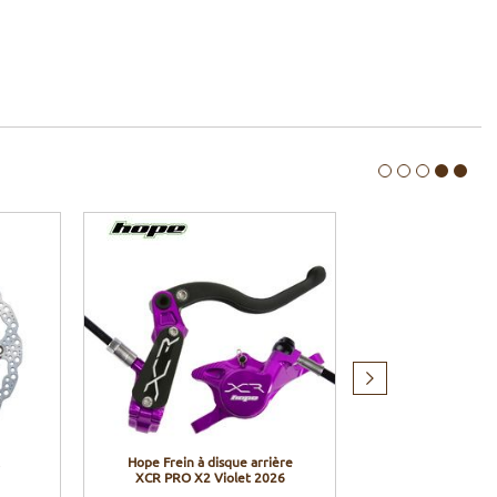
Produit
suivant
Hope Frein à disque arrière
Hope Matchmak
XCR PRO X2 Violet 2026
compatibles Sh
EV et II