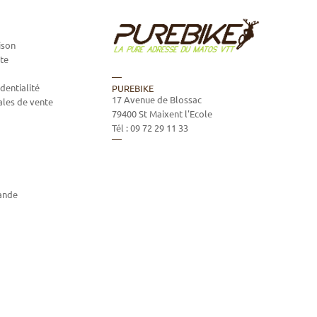
ison
te
dentialité
PUREBIKE
17 Avenue de Blossac
ales de vente
79400
St Maixent l'Ecole
Tél :
09 72 29 11 33
ande