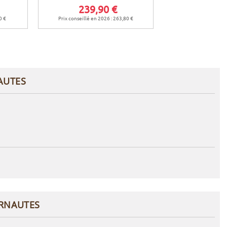
239,90 €
24,9
0 €
Prix conseillé en 2026 : 263,80 €
Prix conseillé en 
AUTES
ERNAUTES