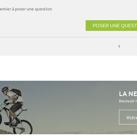
remier à poser une question
POSER UNE QUEST
1
LA N
Recevoir 
Votre
e-
mail