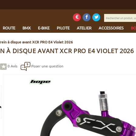
Rechercher
un
produit,
ROUTE
BMX
E-BIKE
PILOTE
ATELIER
ACCESSOIRES
BO
une
marque...
rein à disque avant XCR PRO E4 Violet 2026
N À DISQUE AVANT XCR PRO E4 VIOLET 2026
0
Avis
Poser une question