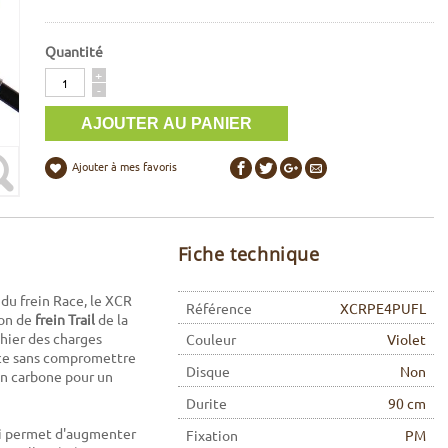
Quantité
Quantité
+
-
Ajouter à mes favoris
Fiche technique
 du frein Race, le XCR
Référence
XCRPE4PUFL
ion de
frein Trail
de la
hier des charges
Couleur
Violet
nce sans compromettre
Disque
Non
 en carbone pour un
Durite
90 cm
qui permet d'augmenter
Fixation
PM