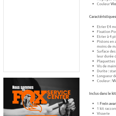
Couleur
Vio
Caractéristiques
Etrier E4 
Fixation P
Etrier à 4 
Pistons en 
moins de m
Surface des
leur durée 
Plaquettes 
Vis de main
Durite : st
Longueur de
Couleur :
Vi
Inclus dans le kit
1
Frein ava
1 kit raccor
Visserie