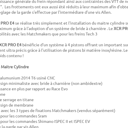
puissance générale du frein répondant ainsi aux contraintes des VTT de 
". Les frottements ont eux aussi été réduits à leur maximum afin d'obt
églage de la garde s'effectue par l'intermédiare d'une vis Allen.
 PRO E4
se réalise très simplement et l'installation du maitre cylindre s
ximum grâce à l'adoption d'un système de bride à charnière . Le
XCR P
lités avec les Matchmakers que pour les freins Tech 3
XCR PRO E4
bénéficie d'un système à 4 pistons offrant un important su
t ultra précis grâce à l'utilisation de pistons bi matière inox/résine. L
oids contenu !
 Maitre Cylindre
n alumunium 2014 T6 usiné CNC
ign minimaliste avec bride à charnière (non ambidextre)
sance en plus par rapport au Race Evo
one
de serrage en titane
sign de membrane
avec les 3 types de fixations Matchmakers (vendus séparément)
pour les commandes Sram
pour les commandes Shimano ISPEC II et ISPEC EV
la garde par vis Allen