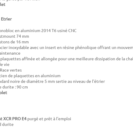
let
 Etrier
monobloc en aluminium 2014 T6 usiné CNC
ostmount 74 mm
pistons de 16 mm
acier inoxydable avec un insert en résine phénolique offrant un mouvem
aintenance
 plaquettes affinée et allongée pour une meilleure dissipation de la ch
de vie
Race vertes
tien de plaquettes en aluminium
andard noire de diamètre 5 mm sertie au niveau de l'étrier
 durite : 90 cm
olet
nt XCR PRO E4
purgé et prêt à l'emploi
d durite