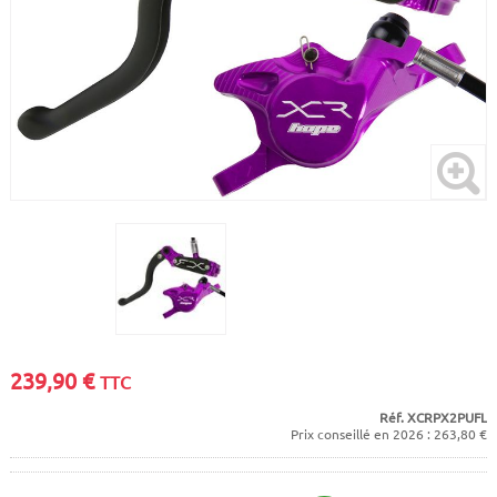
CADRES
ECRANS
SOINS DU CORPS
AUTOCOLLANTS
BATTERIES
ETUDE POSTURALE
GOODIES
CADRES E-BIKE
SUPPORTS
MOTEURS
COMMANDES DÉPORTÉES
CABLES ÉLECTRIQUES
239,90
€
TTC
Réf. XCRPX2PUFL
Prix conseillé en 2026 : 263,80 €