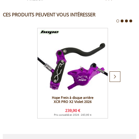
CES PRODUITS PEUVENT VOUS INTÉRESSER
Produit
suivant
Hope Frein à disque arrière
Hope D
XCR PRO X2 Violet 2026
(Nouve
239,90 €
Prix conseillé en 2026 : 263,80 €
Prix c