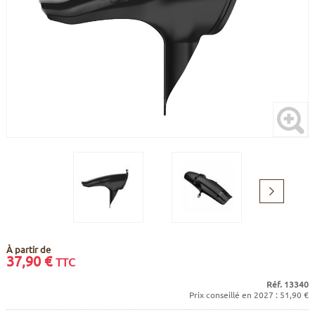
CADRES
ECRANS
SOINS DU CORPS
AUTOCOLLANTS
BATTERIES
ETUDE POSTURALE
GOODIES
CADRES E-BIKE
SUPPORTS
MOTEURS
COMMANDES DÉPORTÉES
CABLES ÉLECTRIQUES
Suivant
À partir de
37,90
€
TTC
Réf. 13340
Prix conseillé en 2027 : 51,90 €