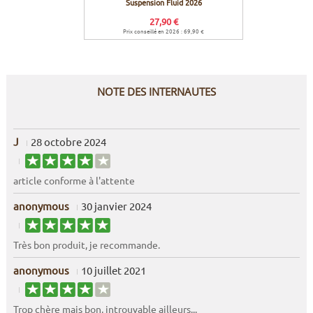
Suspension Fluid 2026
fourche
27,90 €
Prix conseillé en 2026 : 69,90 €
NOTE DES INTERNAUTES
J
28 octobre 2024
article conforme à l'attente
anonymous
30 janvier 2024
Très bon produit, je recommande.
anonymous
10 juillet 2021
Trop chère mais bon, introuvable ailleurs...