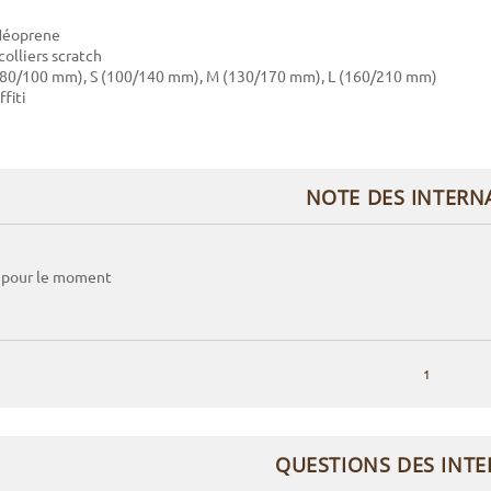
 Néoprene
 colliers scratch
S (80/100 mm), S (100/140 mm), M (130/170 mm), L (160/210 mm)
ffiti
NOTE DES INTERN
 pour le moment
1
QUESTIONS DES INT