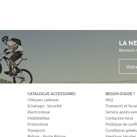
LA N
Recevoir 
Votre
e-
mail
CATALOGUE ACCESSOIRES
BESOIN D'AIDE ?
Chèques cadeaux
FAQ
Eclairage - Securité
Transport et livra
Electronique
Service après-ven
Multimédias
Contactez-nous
Protections
Politique de confi
Transport
Conditions génér
Bidons - Porte Bidons
Mentions légales