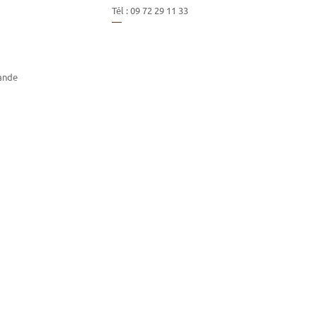
Tél :
09 72 29 11 33
ande