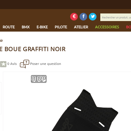
Rechercher
un
produit,
ROUTE
BMX
E-BIKE
PILOTE
ATELIER
ACCESSOIRES
BO
une
marque...
ir
E BOUE GRAFFITI NOIR
0
Avis
Poser une question