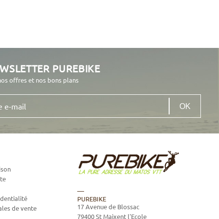
EWSLETTER PUREBIKE
nos offres et nos bons plans
ison
te
dentialité
PUREBIKE
17 Avenue de Blossac
ales de vente
79400
St Maixent l'Ecole