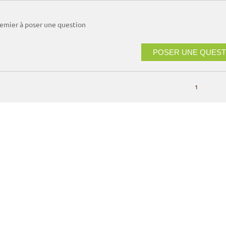
remier à poser une question
POSER UNE QUEST
1