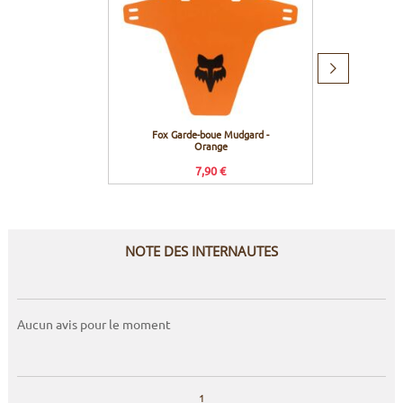
Produit
suivant
Fox Garde-boue Mudgard -
Fox G
Orange
7,90 €
NOTE DES INTERNAUTES
Aucun avis pour le moment
1